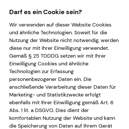
Darf es ein Cookie sein?
Wir verwenden auf dieser Website Cookies
und ähnliche Technologien. Soweit für die
Nutzung der Website nicht notwendig, werden
Wissenswertes
Finanzberatung
Karriere-Infos
Service
diese nur mit Ihrer Einwilligung verwendet.
Gemäß § 25 TDDDG setzen wir mit Ihrer
Über mich
Spezialisten-Netzwerk
Karrierechancen
Kundenportal
Einwilligung Cookies und ähnliche
Über tecis
Immobilienfinanzierung
Initiativbewerbung
Schadenabwicklung
Technologien zur Erfassung
personenbezogener Daten ein. Die
teamzukunft
Investment
anschließende Verarbeitung dieser Daten für
Interview
Kapitalanlage Immobilien
Marketing- und Statistikzwecke erfolgt
ebenfalls mit Ihrer Einwilligung gemäß Art. 6
Altersvorsorge
Dominic Höhndorf
Abs. 1 lit. a DSGVO. Dies dient der
Arbeitskraftabsicherung
komfortablen Nutzung der Website und kann
die Speicherung von Daten auf Ihrem Gerät
Sach- und Vermögenssicherung