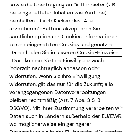
sowie die Übertragung an Drittanbieter (z.B.
bei eingebetteten Inhalten wie YouTube)
beinhalten. Durch Klicken des „Alle
akzeptieren“-Buttons akzeptieren Sie
Dominic Höhndorf kennenlernen
sämtliche optionalen Cookies. Informationen
in Trier
zu den eingesetzten Cookies und genutzte
Daten finden Sie in unseren
Cookie-Hinweisen
Geboren in Düsseldorf, aufgewachsen im schönen
. Dort können Sie Ihre Einwilligung auch
Saarburg und heute zu Hause in Trier. Meine Reise in die
jederzeit nachträglich anpassen oder
Finanzwelt begann nach fünf Jahren Tätigkeit in einem
widerrufen. Wenn Sie Ihre Einwilligung
DAX-Konzern. Während dieser Zeit wurde mir bewusst,
widerrufen, gilt das nur für die Zukunft; alle
dass ich mehr wollte: Mehr für die Menschen, mehr für
vorangegangenen Datenverarbeitungen
ihre Zukunft. Besonders eine persönliche Erfahrung hat
mich geprägt: Die Berufsunfähigkeitsversicherung meines
bleiben rechtmäßig (Art. 7 Abs. 3 S. 3
Vaters konnte ihn nicht ausreichend absichern. Diese
DSGVO). Mit Ihrer Zustimmung verarbeiten wir
Erfahrung zeigte mir, wie entscheidend qualifizierte und
Daten auch in Ländern außerhalb der EU/EWR,
umfassende Beratung wirklich ist.
wo möglicherweise ein geringerer