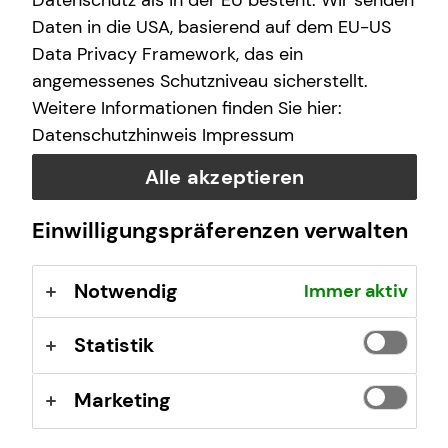
Datenschutz als in der EU besteht. Wir senden
einer hohen Produktvielfalt und einem
Daten in die USA, basierend auf dem EU-US
anbieterübergreifenden Produktauswahlprozess,
Data Privacy Framework, das ein
erarbeiten wir passende Lösungen, die so individuell sind
wie du. Zusammen sind wir teamzukunft.
angemessenes Schutzniveau sicherstellt.
Weitere Informationen finden Sie hier:
Individuelle Arbeitskraftabsicherung, betriebliche
Datenschutzhinweis
Impressum
Altersvorsorge, Investment, private Krankenversicherung,
Immobilienfinanzierung und Kapitalanlageimmobilien –
Alle akzeptieren
für jeden Beratungsbereich stehen dir hochqualifizierte
Spezialistinnen und Spezialisten zur Verfügung.
Einwilligungspräferenzen verwalten
Notwendig
Immer aktiv
Statistik
Bitte akzeptieren Sie Marketing Cookies, damit
Sie das Video anschauen können.
Cookie-Einstellungen öffnen
Marketing