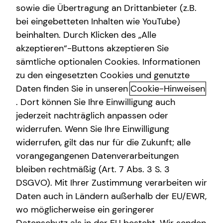
sowie die Übertragung an Drittanbieter (z.B.
bei eingebetteten Inhalten wie YouTube)
beinhalten. Durch Klicken des „Alle
akzeptieren“-Buttons akzeptieren Sie
Wir sind teamzukunft
sämtliche optionalen Cookies. Informationen
zu den eingesetzten Cookies und genutzte
Als Finanzberatung deiner Generation setzen wir auf eine
Daten finden Sie in unseren
Cookie-Hinweisen
Kommunikation auf Augenhöhe: Offen, direkt und
persönlich.
. Dort können Sie Ihre Einwilligung auch
jederzeit nachträglich anpassen oder
widerrufen. Wenn Sie Ihre Einwilligung
widerrufen, gilt das nur für die Zukunft; alle
vorangegangenen Datenverarbeitungen
bleiben rechtmäßig (Art. 7 Abs. 3 S. 3
DSGVO). Mit Ihrer Zustimmung verarbeiten wir
tecis hat es sich zur Aufgabe gemacht, den
Daten auch in Ländern außerhalb der EU/EWR,
nachfolgenden Generationen eine bessere finanzielle
wo möglicherweise ein geringerer
Zukunft zu ermöglichen. Mit höchster Professionalität,