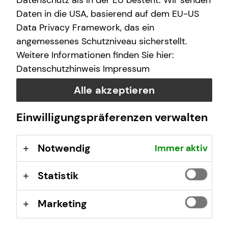
Datenschutz als in der EU besteht. Wir senden
Daten in die USA, basierend auf dem EU-US
Data Privacy Framework, das ein
Das ist tecis
angemessenes Schutzniveau sicherstellt.
Weitere Informationen finden Sie hier:
Wir sind tecis, die Finanzberatung deiner Generation –
Datenschutzhinweis
Impressum
und begleiten dich auf deinem Weg in eine finanziell
selbstbestimmte Zukunft.
Alle akzeptieren
Einwilligungspräferenzen verwalten
Mehr erfahren
Notwendig
Immer aktiv
Statistik
Marketing