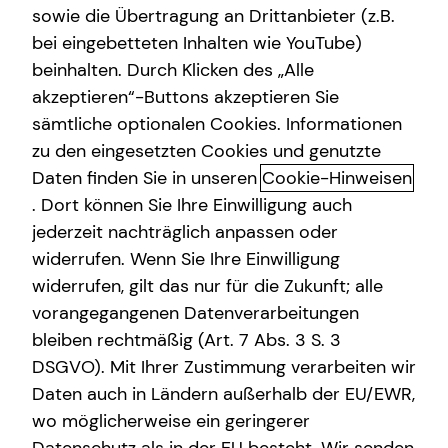
sowie die Übertragung an Drittanbieter (z.B.
Betriebliche Altersvorsorge
bei eingebetteten Inhalten wie YouTube)
beinhalten. Durch Klicken des „Alle
Gewerbliche Versicherungen
Dominik Göbel
akzeptieren“-Buttons akzeptieren Sie
sämtliche optionalen Cookies. Informationen
Divisional Manager
zu den eingesetzten Cookies und genutzte
in Gießen und Umgebung
Daten finden Sie in unseren
Cookie-Hinweisen
. Dort können Sie Ihre Einwilligung auch
jederzeit nachträglich anpassen oder
widerrufen. Wenn Sie Ihre Einwilligung
widerrufen, gilt das nur für die Zukunft; alle
vorangegangenen Datenverarbeitungen
bleiben rechtmäßig (Art. 7 Abs. 3 S. 3
DSGVO). Mit Ihrer Zustimmung verarbeiten wir
Daten auch in Ländern außerhalb der EU/EWR,
wo möglicherweise ein geringerer