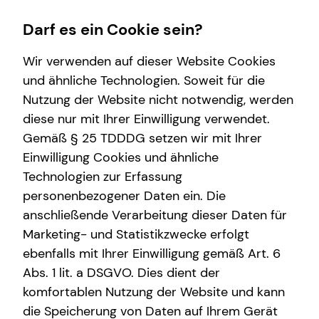
Darf es ein Cookie sein?
Wir verwenden auf dieser Website Cookies
und ähnliche Technologien. Soweit für die
Nutzung der Website nicht notwendig, werden
Wissenswertes
Finanzberatung
Service
Karriere
diese nur mit Ihrer Einwilligung verwendet.
Gemäß § 25 TDDDG setzen wir mit Ihrer
Interview
Spezialisten-Netzwerk
Kundenportal
Karrierechancen
Einwilligung Cookies und ähnliche
Über tecis
Kapitalanlage Immobilien
Schadenabwicklung
Ausbildung
Technologien zur Erfassung
personenbezogener Daten ein. Die
Podcast
Immobilienfinanzierung
Trainee
anschließende Verarbeitung dieser Daten für
teamzukunft
Investment
Praktikum
Marketing- und Statistikzwecke erfolgt
ebenfalls mit Ihrer Einwilligung gemäß Art. 6
Private Krankenvorsorge
Teamassistenz
Abs. 1 lit. a DSGVO. Dies dient der
Dominik Göbel
Arbeitskraftabsicherung
Direkteinstieg
komfortablen Nutzung der Website und kann
die Speicherung von Daten auf Ihrem Gerät
Altersvorsorge