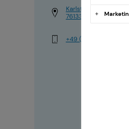
Karlstraße 45 a
Marketin
76133 Karlsruhe
+49 (152) 31817249