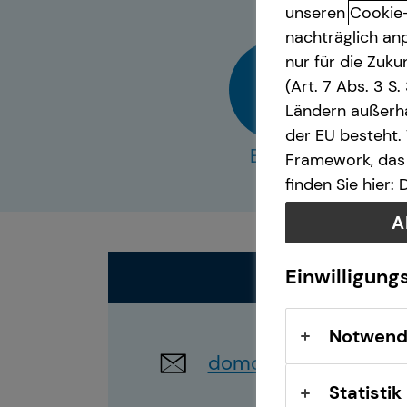
unseren
Cookie
nachträglich anp
nur für die Zuk
(Art. 7 Abs. 3 S
Ländern außerha
der EU besteht.
E-Mail
Framework, das 
finden Sie hier:
A
Einwilligung
Notwend
domonkos.kiss@tecis
Statistik