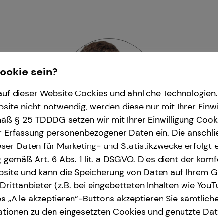
Cookie sein?
uf dieser Website Cookies und ähnliche Technologien. 
ite nicht notwendig, werden diese nur mit Ihrer Einwi
ß § 25 TDDDG setzen wir mit Ihrer Einwilligung Cook
r Erfassung personenbezogener Daten ein. Die anschl
ser Daten für Marketing- und Statistikzwecke erfolgt e
ng gemäß Art. 6 Abs. 1 lit. a DSGVO. Dies dient der kom
omonkos Kiss
| Seniorbera
site und kann die Speicherung von Daten auf Ihrem G
rittanbieter (z.B. bei eingebetteten Inhalten wie YouT
ruhe und Umgebung
| Karlstraße 45 a | 76133
s „Alle akzeptieren“-Buttons akzeptieren Sie sämtlich
ationen zu den eingesetzten Cookies und genutzte Date