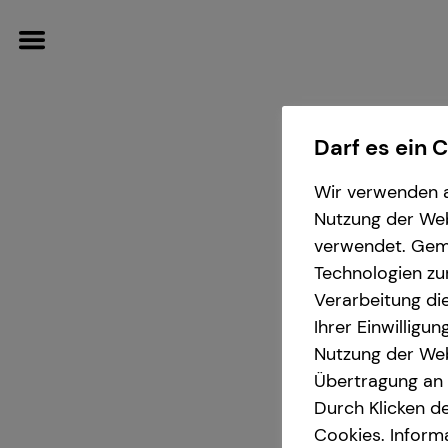
Darf es ein 
Wir verwenden a
Wissenswertes
Finanzberatung
Karriere-Infos
Nutzung der Webs
verwendet. Gemä
Über tecis
Investment
Karrierechancen
Technologien zu
Verarbeitung die
teamzukunft
Initiativbewerbung
Ihrer Einwilligu
D
Nutzung der Web
Übertragung an D
in Karls
Durch Klicken de
Cookies. Inform