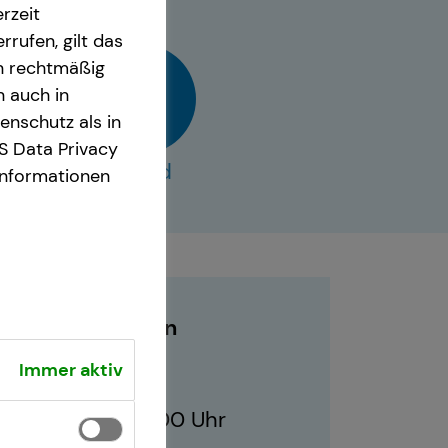
rzeit
rrufen, gilt das
en rechtmäßig
n auch in
nschutz als in
S Data Privacy
vCard
Informationen
Geschäftszeiten
Immer aktiv
09:00 - 18:00 Uhr