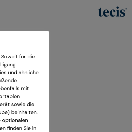
Soweit für die
lligung
ies und ähnliche
ießende
benfalls mit
fortablen
ter
erät sowie die
ube) beinhalten.
 Karlsruhe
e optionalen
n finden Sie in