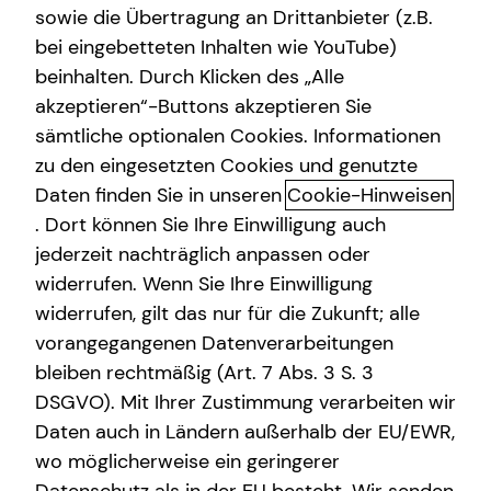
sowie die Übertragung an Drittanbieter (z.B.
bei eingebetteten Inhalten wie YouTube)
beinhalten. Durch Klicken des „Alle
akzeptieren“-Buttons akzeptieren Sie
Das tecis Spezialisten-Netzwerk:
sämtliche optionalen Cookies. Informationen
in jeder Phase für dich da!
zu den eingesetzten Cookies und genutzte
Daten finden Sie in unseren
Cookie-Hinweisen
Ganzheitlich beraten“ bedeutet für mich die 100%ige
. Dort können Sie Ihre Einwilligung auch
Ausrichtung auf deine individuellen Wünsche und
jederzeit nachträglich anpassen oder
Bedürfnisse. Gemeinsam beleuchten wir alle Aspekte für
widerrufen. Wenn Sie Ihre Einwilligung
deine Finanzplanung und entwickeln ein
widerrufen, gilt das nur für die Zukunft; alle
maßgeschneidertes und ganzheitliches Konzept, das wir
vorangegangenen Datenverarbeitungen
immer wieder neu an deine veränderte Lebenssituation
anpassen können – dein Leben lang und bundesweit.
bleiben rechtmäßig (Art. 7 Abs. 3 S. 3
DSGVO). Mit Ihrer Zustimmung verarbeiten wir
Um dir passende Produkte anbieten zu können, arbeitet
Daten auch in Ländern außerhalb der EU/EWR,
tecis mit einer Vielzahl renommierter
wo möglicherweise ein geringerer
Produktpartnerinnen und -partner zusammen. Bei der