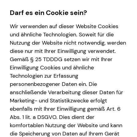
Darf es ein Cookie sein?
Wir verwenden auf dieser Website Cookies
und ähnliche Technologien. Soweit für die
Nutzung der Website nicht notwendig, werden
Wissenswertes
Finanzberatung
Private Krankenversicherung
Service
diese nur mit Ihrer Einwilligung verwendet.
Gemäß § 25 TDDDG setzen wir mit Ihrer
Über tecis
Arbeitskraftabsicherung
Überblick
Schadenabwicklung
Einwilligung Cookies und ähnliche
Podcast
Altersvorsorge
Technologien zur Erfassung
personenbezogener Daten ein. Die
Über mich
Investment
anschließende Verarbeitung dieser Daten für
Spezialisten-Netzwerk
Marketing- und Statistikzwecke erfolgt
ebenfalls mit Ihrer Einwilligung gemäß Art. 6
Abs. 1 lit. a DSGVO. Dies dient der
komfortablen Nutzung der Website und kann
die Speicherung von Daten auf Ihrem Gerät