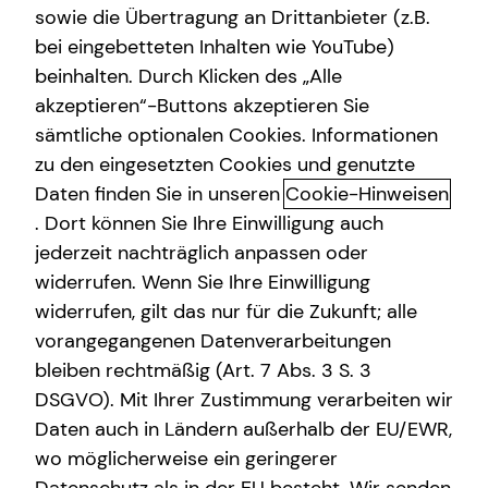
sowie die Übertragung an Drittanbieter (z.B.
Altersvorsorge
bei eingebetteten Inhalten wie YouTube)
+49 (151) 42302109
beinhalten. Durch Klicken des „Alle
Gewerbliche Versicherungen
akzeptieren“-Buttons akzeptieren Sie
Arbeitskraftabsicherung
sämtliche optionalen Cookies. Informationen
zu den eingesetzten Cookies und genutzte
Kindervorsorge
Daten finden Sie in unseren
Cookie-Hinweisen
Geschäftszeiten
Sach- und Vermögenssicherung
. Dort können Sie Ihre Einwilligung auch
jederzeit nachträglich anpassen oder
Expat
widerrufen. Wenn Sie Ihre Einwilligung
Montag
10:00 - 21:00 Uhr
widerrufen, gilt das nur für die Zukunft; alle
Dienstag
10:00 - 21:00 Uhr
vorangegangenen Datenverarbeitungen
bleiben rechtmäßig (Art. 7 Abs. 3 S. 3
Mittwoch
10:00 - 21:00 Uhr
DSGVO). Mit Ihrer Zustimmung verarbeiten wir
Donnerstag
10:00 - 21:00 Uhr
Daten auch in Ländern außerhalb der EU/EWR,
wo möglicherweise ein geringerer
Freitag
10:00 - 21:00 Uhr