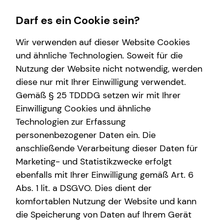
Darf es ein Cookie sein?
Wir verwenden auf dieser Website Cookies
Eike-Björn Werner
Sales Consultant
und ähnliche Technologien. Soweit für die
Nutzung der Website nicht notwendig, werden
Wissenswertes
Finanzberatung
diese nur mit Ihrer Einwilligung verwendet.
Gemäß § 25 TDDDG setzen wir mit Ihrer
Über mich
Videoberatung
Einwilligung Cookies und ähnliche
Über tecis
Spezialisten-Netzwerk
E-Mail
Anruf
Maps
vCard
Technologien zur Erfassung
personenbezogener Daten ein. Die
teamzukunft
Private Krankenvorsorge
anschließende Verarbeitung dieser Daten für
Immobilienfinanzierung
Marketing- und Statistikzwecke erfolgt
ebenfalls mit Ihrer Einwilligung gemäß Art. 6
Betriebliche Altersvorsorge
eike-bjoern.werner@tecis.de
Abs. 1 lit. a DSGVO. Dies dient der
Investment
komfortablen Nutzung der Website und kann
Hermannstraße 62a
die Speicherung von Daten auf Ihrem Gerät
Kapitalanlage Immobilien
48151 Münster