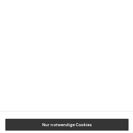
Kontaktübersicht
Impressum
Datenschutz
Cookie-Einstellungen
Beschwerdedialog
Offenlegung von Nachhaltigkeitsthemen
Transparenzhinweis BFSG
www.tecis.de
Nur notwendige Cookies