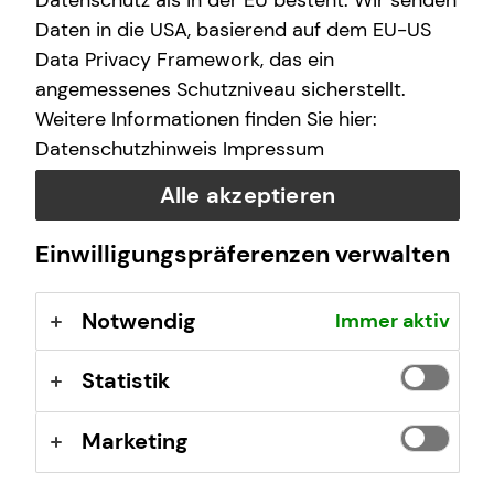
Datenschutz als in der EU besteht. Wir senden
Daten in die USA, basierend auf dem EU-US
Selbstverständlich sind auch Termine außerhalb
Data Privacy Framework, das ein
dieser Geschäftszeiten auf Anfrage möglich.
angemessenes Schutzniveau sicherstellt.
Weitere Informationen finden Sie hier:
Datenschutzhinweis
Impressum
Alle akzeptieren
Kontaktformular
Einwilligungspräferenzen verwalten
Notwendig
Immer aktiv
Statistik
Eike-Björn Werner
Marketing
Hermannstraße 62a
48151 Münster