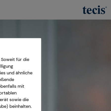
Soweit für die
lligung
ies und ähnliche
ießende
benfalls mit
fortablen
erät sowie die
ube) beinhalten.