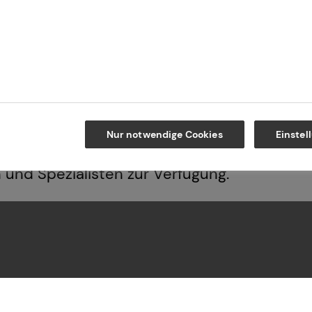
emacht, den nachfolgenden Generationen ein
ofessionalität, einer hohen Produktvielfalt 
uswahlprozess, erarbeiten wir passende Lös
mzukunft.
rung, betriebliche Altersvorsorge, Investmen
Nur notwendige Cookies
Einstel
italanlageimmobilien – für jeden Beratungsb
n und Spezialisten zur Verfügung.