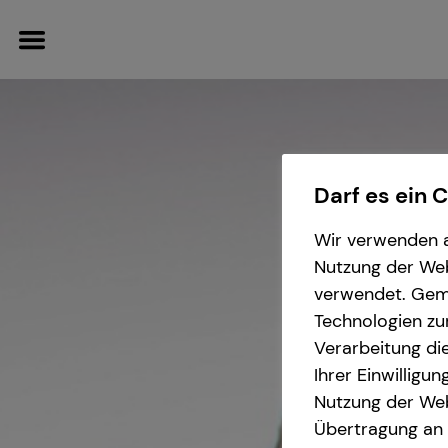
Darf es ein 
Finanzberatung
Karriere-Infos
Wissenswertes
Wir verwenden a
Nutzung der Webs
Videoberatung
Karrierechancen
Über tecis
verwendet. Gemä
Technologien zu
Spezialisten-Netzwerk
Initiativbewerbung
Podcast
Verarbeitung die
Ihrer Einwilligu
Private Krankenvorsorge
teamzukunft
Nutzung der Web
Übertragung an D
Immobilienfinanzierung