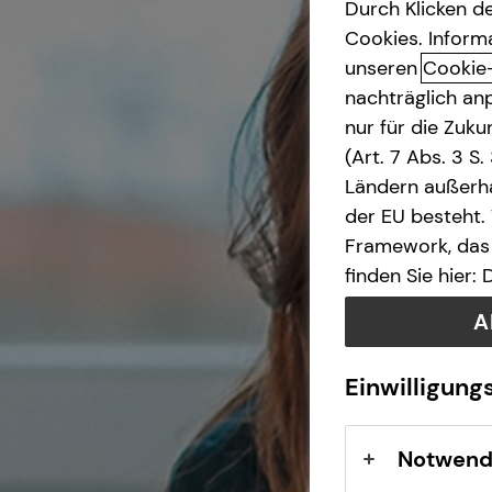
Durch Klicken de
Cookies. Inform
Betriebliche Altersvorsorge
unseren
Cookie
nachträglich anp
Investment
nur für die Zuk
(Art. 7 Abs. 3 S
Kapitalanlage Immobilien
Ländern außerha
der EU besteht.
Altersvorsorge
Framework, das 
finden Sie hier:
Gewerbliche Versicherungen
A
Arbeitskraftabsicherung
Einwilligung
Kindervorsorge
Notwend