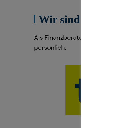
Wir sind teamzuku
Als Finanzberatung deiner Gene
persönlich.