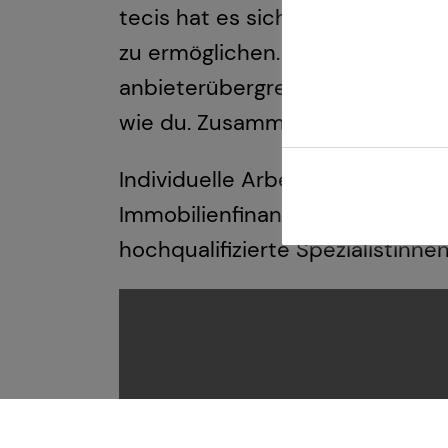
tecis hat es sich zur Aufgabe g
zu ermöglichen. Mit höchster Pr
anbieterübergreifenden Produkta
wie du. Zusammen sind wir tea
Individuelle Arbeitskraftabsiche
Immobilienfinanzierung und Kap
hochqualifizierte Spezialistinne