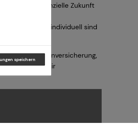
e bessere finanzielle Zukunft
und einem
ungen, die so individuell sind
t, private Krankenversicherung,
lungen speichern
ereich stehen dir