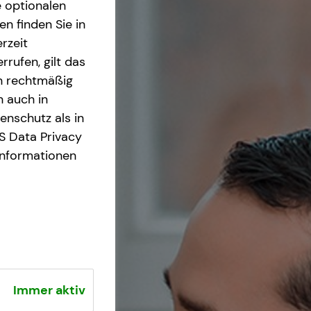
e optionalen
n finden Sie in
rzeit
rrufen, gilt das
en rechtmäßig
n auch in
nschutz als in
S Data Privacy
Informationen
Immer aktiv