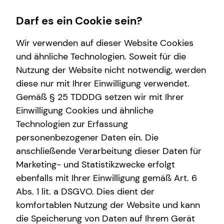
Darf es ein Cookie sein?
Wir verwenden auf dieser Website Cookies
und ähnliche Technologien. Soweit für die
Nutzung der Website nicht notwendig, werden
Wissenswertes
Service
Finanzberatung
Arbeitskraftabsicherung
diese nur mit Ihrer Einwilligung verwendet.
Gemäß § 25 TDDDG setzen wir mit Ihrer
Über tecis
Kundenportal
Videoberatung
Überblick
Einwilligung Cookies und ähnliche
Podcast
Schadenabwicklung
Spezialisten-Netzwerk
Gesetzliche Absicherung
Technologien zur Erfassung
personenbezogener Daten ein. Die
teamzukunft
Private Krankenvorsorge
im jungen Alter
anschließende Verarbeitung dieser Daten für
Über mich
Betriebliche Altersvorsorge
bei Vorerkrankungen
Marketing- und Statistikzwecke erfolgt
ebenfalls mit Ihrer Einwilligung gemäß Art. 6
Investment
Abs. 1 lit. a DSGVO. Dies dient der
Kapitalanlage Immobilien
komfortablen Nutzung der Website und kann
die Speicherung von Daten auf Ihrem Gerät
Altersvorsorge