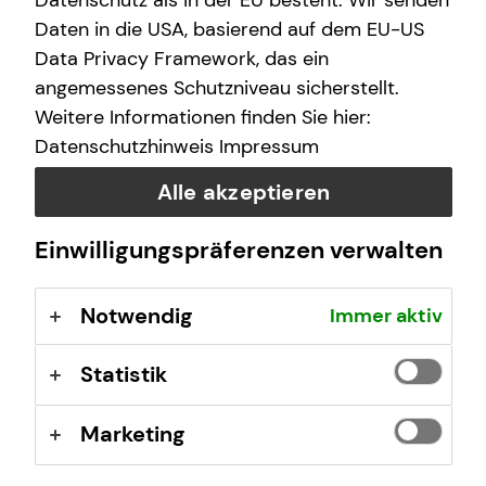
Datenschutz als in der EU besteht. Wir senden
Partnern finden wir das passende Angebot für Sie und Ihr
Unternehmen – persönlich, nachhaltig und individuell.
Daten in die USA, basierend auf dem EU-US
Data Privacy Framework, das ein
angemessenes Schutzniveau sicherstellt.
Die passende Lösung für Ihr Unternehmen
Weitere Informationen finden Sie hier:
Wir sichern mit unseren Partnerunternehmen Ihre
Datenschutzhinweis
Impressum
unternehmerischen Risiken individuell ab. Sie erhalten
Alle akzeptieren
einen spezifisch auf Ihr Unternehmen abgestimmten
Versicherungsschutz. Ihr Gewerbe und Ihr Vermögen vor
unvorhergesehenen Ereignissen optimal zu schützen, ist
Einwilligungspräferenzen verwalten
unsere Mission.
Notwendig
Immer aktiv
Statistik
Marketing