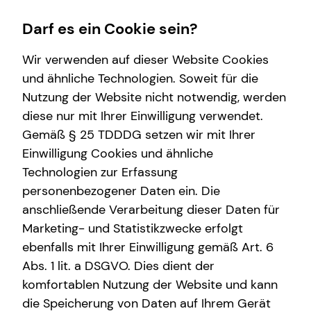
Darf es ein Cookie sein?
Wir verwenden auf dieser Website Cookies
Fabio Kohlenbeck
Sales Manager
und ähnliche Technologien. Soweit für die
Nutzung der Website nicht notwendig, werden
Finanzberatung
Service
Wissenswertes
diese nur mit Ihrer Einwilligung verwendet.
Gemäß § 25 TDDDG setzen wir mit Ihrer
Kapitalanlage Immobilien
Kundenportal
Über tecis
Einwilligung Cookies und ähnliche
Immobilienfinanzierung
Podcast
E-Mail
Anruf
Maps
vCard
Technologien zur Erfassung
personenbezogener Daten ein. Die
Investment
anschließende Verarbeitung dieser Daten für
Altersvorsorge
Marketing- und Statistikzwecke erfolgt
ebenfalls mit Ihrer Einwilligung gemäß Art. 6
Arbeitskraftabsicherung
fabio.kohlenbeck@tecis.de
Abs. 1 lit. a DSGVO. Dies dient der
Private Krankenvorsorge
komfortablen Nutzung der Website und kann
Rübenacherstr. 32
die Speicherung von Daten auf Ihrem Gerät
Betriebliche Altersvorsorge
56072 Koblenz