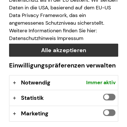
Datenschutz als in der EU besteht. Wir senden
Samstag
10:00 - 17:00 Uhr
Daten in die USA, basierend auf dem EU-US
Data Privacy Framework, das ein
angemessenes Schutzniveau sicherstellt.
Selbstverständlich sind auch Termine außerhalb
Weitere Informationen finden Sie hier:
dieser Geschäftszeiten auf Anfrage möglich.
Datenschutzhinweis
Impressum
Alle akzeptieren
Einwilligungspräferenzen verwalten
Kontaktformular
Notwendig
Immer aktiv
Statistik
Marketing
Fabio Kohlenbeck