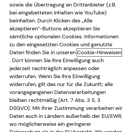
sowie die Übertragung an Drittanbieter (z.B.
Spezialisten-Netzwerk
bei eingebetteten Inhalten wie YouTube)
+49 (176) 24633020
beinhalten. Durch Klicken des „Alle
Kindervorsorge
akzeptieren“-Buttons akzeptieren Sie
Sach- und Vermögenssicherung
sämtliche optionalen Cookies. Informationen
zu den eingesetzten Cookies und genutzte
Videoberatung
Daten finden Sie in unseren
Cookie-Hinweisen
Geschäftszeiten
. Dort können Sie Ihre Einwilligung auch
jederzeit nachträglich anpassen oder
widerrufen. Wenn Sie Ihre Einwilligung
Montag
10:00 - 21:00 Uhr
widerrufen, gilt das nur für die Zukunft; alle
Dienstag
10:00 - 21:00 Uhr
vorangegangenen Datenverarbeitungen
bleiben rechtmäßig (Art. 7 Abs. 3 S. 3
Mittwoch
10:00 - 21:00 Uhr
DSGVO). Mit Ihrer Zustimmung verarbeiten wir
Donnerstag
10:00 - 21:00 Uhr
Daten auch in Ländern außerhalb der EU/EWR,
wo möglicherweise ein geringerer
Freitag
10:00 - 21:00 Uhr