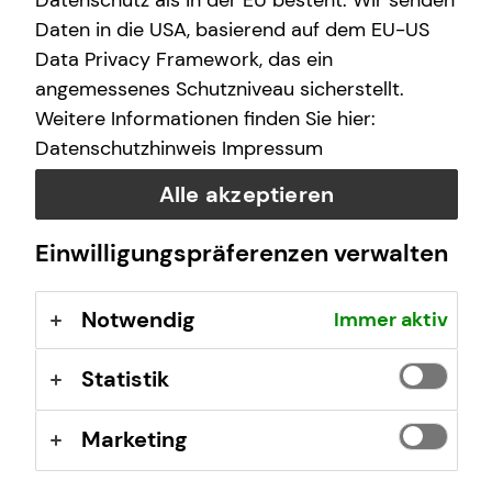
Datenschutz als in der EU besteht. Wir senden
(GewO), §§ 59 – 68 Gesetz über den
Daten in die USA, basierend auf dem EU-US
Versicherungsvertrag (VVG), Verordnung über die
Data Privacy Framework, das ein
Versicherungsvermittlung und -beratung (VersVermV),
angemessenes Schutzniveau sicherstellt.
abrufbar unter
www.gesetze-im-internet.de
Weitere Informationen finden Sie hier:
Datenschutzhinweis
Impressum
Erlaubnis nach § 34f GewO ​
Alle akzeptieren
Aufsichtsbehörde:
Einwilligungspräferenzen verwalten
IHK Wiesbaden
Wilhelmstraße 24-26
Notwendig
Immer aktiv
65183 Wiesbaden
Registrierungsnummer: D-F-115-KKJS-53
Statistik
Berufsbezeichnung: Finanzanlagenvermittler nach § 34f
Marketing
Abs. 1 Satz 1 Nr. 1 GewO Bundesrepublik Deutschland
Berufsrechtliche Regelungen: § 34 f Gewerbeordnung