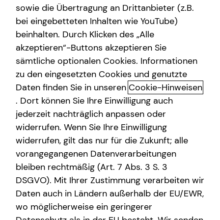
sowie die Übertragung an Drittanbieter (z.B.
bei eingebetteten Inhalten wie YouTube)
Falk Kessler
beinhalten. Durch Klicken des „Alle
Hauptstraße 37
akzeptieren“-Buttons akzeptieren Sie
69117 Heidelberg
sämtliche optionalen Cookies. Informationen
zu den eingesetzten Cookies und genutzte
Erlaubnis nach § 34d GewO​
Daten finden Sie in unseren
Cookie-Hinweisen
. Dort können Sie Ihre Einwilligung auch
Aufsichtsbehörde:
jederzeit nachträglich anpassen oder
IHK Wiesbaden
widerrufen. Wenn Sie Ihre Einwilligung
Wilhelmstraße 24-26
widerrufen, gilt das nur für die Zukunft; alle
65183 Wiesbaden
vorangegangenen Datenverarbeitungen
bleiben rechtmäßig (Art. 7 Abs. 3 S. 3
Registrierungsnummer: D-X7X6-9T70Q-55
DSGVO). Mit Ihrer Zustimmung verarbeiten wir
Berufsbezeichnung: Versicherungsvertreter mit Erlaubnis
Daten auch in Ländern außerhalb der EU/EWR,
nach § 34 d Abs. 1 GewO Bundesrepublik Deutschland
wo möglicherweise ein geringerer
Berufsrechtliche Regelungen: § 34 d Gewerbeordnung