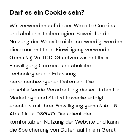
Darf es ein Cookie sein?
Wir verwenden auf dieser Website Cookies
Impressum
und ähnliche Technologien. Soweit für die
Nutzung der Website nicht notwendig, werden
Falk Kessler
Wissenswertes
diese nur mit Ihrer Einwilligung verwendet.
Gemäß § 25 TDDDG setzen wir mit Ihrer
Über tecis
Selbstständiger Repräsentant für die tecis
Einwilligung Cookies und ähnliche
Finanzdienstleistungen AG
Technologien zur Erfassung
Hauptstraße 37
personenbezogener Daten ein. Die
69117 Heidelberg
anschließende Verarbeitung dieser Daten für
Marketing- und Statistikzwecke erfolgt
Mobil: +49 (151) 43141367
E-Mail:
falk.kessler@tecis.de
ebenfalls mit Ihrer Einwilligung gemäß Art. 6
Abs. 1 lit. a DSGVO. Dies dient der
komfortablen Nutzung der Website und kann
Verantwortlicher im Sinne des § 18 Abs. 2
die Speicherung von Daten auf Ihrem Gerät
MStV