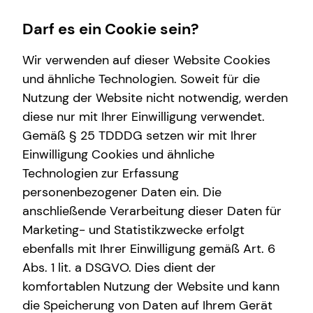
Darf es ein Cookie sein?
Wir verwenden auf dieser Website Cookies
und ähnliche Technologien. Soweit für die
Nutzung der Website nicht notwendig, werden
Wissenswertes
Finanzberatung
diese nur mit Ihrer Einwilligung verwendet.
Gemäß § 25 TDDDG setzen wir mit Ihrer
Über mich
Investment
Einwilligung Cookies und ähnliche
Über tecis
Kapitalanlage Immobilien
Technologien zur Erfassung
personenbezogener Daten ein. Die
Podcast
Altersvorsorge
anschließende Verarbeitung dieser Daten für
Private Krankenvorsorge
Marketing- und Statistikzwecke erfolgt
ebenfalls mit Ihrer Einwilligung gemäß Art. 6
Spezialisten-Netzwerk
Abs. 1 lit. a DSGVO. Dies dient der
komfortablen Nutzung der Website und kann
die Speicherung von Daten auf Ihrem Gerät