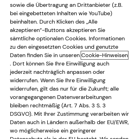
sowie die Übertragung an Drittanbieter (z.B.
bei eingebetteten Inhalten wie YouTube)
beinhalten. Durch Klicken des „Alle
akzeptieren“-Buttons akzeptieren Sie
Das tecis Spezialisten-Netzwerk:
sämtliche optionalen Cookies. Informationen
in jeder Phase für dich da!
zu den eingesetzten Cookies und genutzte
Daten finden Sie in unseren
Cookie-Hinweisen
Ganzheitlich beraten“ bedeutet für mich die 100%ige
. Dort können Sie Ihre Einwilligung auch
Ausrichtung auf deine individuellen Wünsche und
jederzeit nachträglich anpassen oder
Bedürfnisse. Gemeinsam beleuchten wir alle Aspekte für
widerrufen. Wenn Sie Ihre Einwilligung
deine Finanzplanung und entwickeln ein
widerrufen, gilt das nur für die Zukunft; alle
maßgeschneidertes und ganzheitliches Konzept, das wir
vorangegangenen Datenverarbeitungen
immer wieder neu an deine veränderte Lebenssituation
anpassen können – dein Leben lang und bundesweit.
bleiben rechtmäßig (Art. 7 Abs. 3 S. 3
DSGVO). Mit Ihrer Zustimmung verarbeiten wir
Um dir passende Produkte anbieten zu können, arbeitet
Daten auch in Ländern außerhalb der EU/EWR,
tecis mit einer Vielzahl renommierter
wo möglicherweise ein geringerer
Produktpartnerinnen und -partner zusammen. Bei der