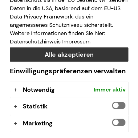
Datenschutz als in der EU besteht. Wir senden
(GewO), §§ 59 – 68 Gesetz über den
Daten in die USA, basierend auf dem EU-US
Versicherungsvertrag (VVG), Verordnung über die
Data Privacy Framework, das ein
Versicherungsvermittlung und -beratung (VersVermV),
angemessenes Schutzniveau sicherstellt.
abrufbar unter
www.gesetze-im-internet.de
Weitere Informationen finden Sie hier:
Datenschutzhinweis
Impressum
Erlaubnis nach § 34f GewO ​
Alle akzeptieren
Aufsichtsbehörde:
Einwilligungspräferenzen verwalten
Stadt Halle (Saale) Fachbereich Sicherheit Team
Gewerbe
Notwendig
Immer aktiv
Neustädter Passage 6
06122 Halle (Saale)
Statistik
Registrierungsnummer: D-F-157-GD94-26
Marketing
Berufsbezeichnung: Finanzanlagenvermittler nach § 34f
Abs. 1 Satz 1 Nr. 1 GewO Bundesrepublik Deutschland