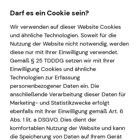
Darf es ein Cookie sein?
Wir verwenden auf dieser Website Cookies
Impressum
und ähnliche Technologien. Soweit für die
Nutzung der Website nicht notwendig, werden
Florian Scheithauer
Wissenswertes
Finanzberatung
Arbeitskraftabsicherung
diese nur mit Ihrer Einwilligung verwendet.
Gemäß § 25 TDDDG setzen wir mit Ihrer
Über mich
Videoberatung
Überblick
Selbstständiger Repräsentant für die tecis
Einwilligung Cookies und ähnliche
Über tecis
Spezialisten-Netzwerk
Gesetzliche Absicherung
Finanzdienstleistungen AG
Technologien zur Erfassung
Anhalter Straße 1
personenbezogener Daten ein. Die
Interview
Investment
im jungen Alter
06108 Halle
anschließende Verarbeitung dieser Daten für
Altersvorsorge
bei Vorerkrankungen
Marketing- und Statistikzwecke erfolgt
Mobil: +49 (178) 4074805
E-Mail:
florian.scheithauer@tecis.de
ebenfalls mit Ihrer Einwilligung gemäß Art. 6
Kindervorsorge
Abs. 1 lit. a DSGVO. Dies dient der
komfortablen Nutzung der Website und kann
Verantwortlicher im Sinne des § 18 Abs. 2
die Speicherung von Daten auf Ihrem Gerät
MStV