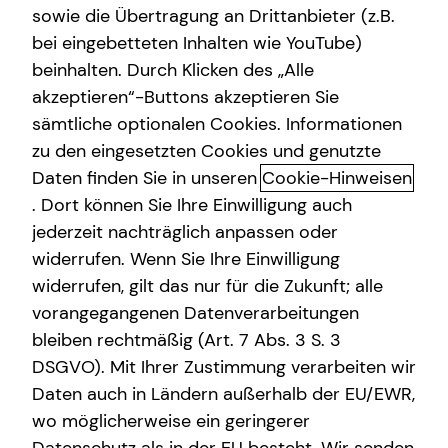
sowie die Übertragung an Drittanbieter (z.B.
bei eingebetteten Inhalten wie YouTube)
Florian Scheithauer
beinhalten. Durch Klicken des „Alle
Anhalter Straße 1
akzeptieren“-Buttons akzeptieren Sie
06108 Halle
sämtliche optionalen Cookies. Informationen
zu den eingesetzten Cookies und genutzte
Erlaubnis nach § 34d GewO​
Daten finden Sie in unseren
Cookie-Hinweisen
. Dort können Sie Ihre Einwilligung auch
Aufsichtsbehörde:
jederzeit nachträglich anpassen oder
IHK Halle-Dessau
widerrufen. Wenn Sie Ihre Einwilligung
Franckestraße 5
widerrufen, gilt das nur für die Zukunft; alle
06110 Halle (Saale)
vorangegangenen Datenverarbeitungen
bleiben rechtmäßig (Art. 7 Abs. 3 S. 3
Registrierungsnummer: D-86K0-QXPB0-48
DSGVO). Mit Ihrer Zustimmung verarbeiten wir
Berufsbezeichnung: Versicherungsvertreter mit Erlaubnis
Daten auch in Ländern außerhalb der EU/EWR,
nach § 34 d Abs. 1 GewO Bundesrepublik Deutschland
wo möglicherweise ein geringerer
Berufsrechtliche Regelungen: § 34 d Gewerbeordnung