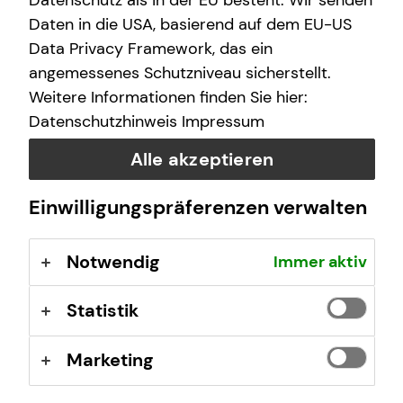
Datenschutz als in der EU besteht. Wir senden
(GewO), §§ 59 – 68 Gesetz über den
Daten in die USA, basierend auf dem EU-US
Versicherungsvertrag (VVG), Verordnung über die
Data Privacy Framework, das ein
Versicherungsvermittlung und -beratung (VersVermV),
angemessenes Schutzniveau sicherstellt.
abrufbar unter
www.gesetze-im-internet.de
Weitere Informationen finden Sie hier:
Datenschutzhinweis
Impressum
Erlaubnis nach § 34f GewO ​
Alle akzeptieren
Aufsichtsbehörde:
Einwilligungspräferenzen verwalten
IHK Rhein-Neckar
L 1, 2
Notwendig
Immer aktiv
68161 Mannheim
Registrierungsnummer: D-F-153-YWWY-04
Statistik
Berufsbezeichnung: Finanzanlagenvermittler nach § 34f
Marketing
Abs. 1 Satz 1 Nr. 1 GewO Bundesrepublik Deutschland
Berufsrechtliche Regelungen: § 34 f Gewerbeordnung