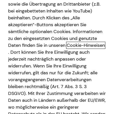
sowie die Übertragung an Drittanbieter (z.B.
bei eingebetteten Inhalten wie YouTube)
Frank Amelung
beinhalten. Durch Klicken des „Alle
Niederfeldstraße 122
akzeptieren“-Buttons akzeptieren Sie
68199 Mannheim
sämtliche optionalen Cookies. Informationen
zu den eingesetzten Cookies und genutzte
Erlaubnis nach § 34d GewO​
Daten finden Sie in unseren
Cookie-Hinweisen
. Dort können Sie Ihre Einwilligung auch
Aufsichtsbehörde:
jederzeit nachträglich anpassen oder
IHK Rhein-Neckar
widerrufen. Wenn Sie Ihre Einwilligung
L 1, 2
widerrufen, gilt das nur für die Zukunft; alle
68161 Mannheim
vorangegangenen Datenverarbeitungen
bleiben rechtmäßig (Art. 7 Abs. 3 S. 3
Registrierungsnummer: D-3QKP-B4S3A-83
DSGVO). Mit Ihrer Zustimmung verarbeiten wir
Berufsbezeichnung: Versicherungsvertreter mit Erlaubnis
Daten auch in Ländern außerhalb der EU/EWR,
nach § 34 d Abs. 1 GewO Bundesrepublik Deutschland
wo möglicherweise ein geringerer
Berufsrechtliche Regelungen: § 34 d Gewerbeordnung