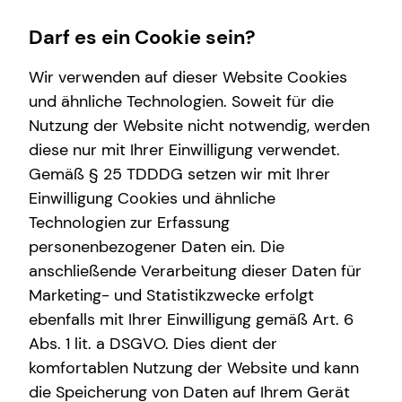
Darf es ein Cookie sein?
Wir verwenden auf dieser Website Cookies
Impressum
und ähnliche Technologien. Soweit für die
Nutzung der Website nicht notwendig, werden
Frank Amelung
Wissenswertes
Finanzberatung
Karriere-Infos
Service
diese nur mit Ihrer Einwilligung verwendet.
Gemäß § 25 TDDDG setzen wir mit Ihrer
Interview
Videoberatung
Karrierechancen
Kundenportal
Selbstständiger Repräsentant für die tecis
Einwilligung Cookies und ähnliche
Über mich
Spezialisten-Netzwerk
Schadenabwicklung
Finanzdienstleistungen AG
Technologien zur Erfassung
Niederfeldstraße 122
personenbezogener Daten ein. Die
Über tecis
Investment
68199 Mannheim
anschließende Verarbeitung dieser Daten für
Podcast
Altersvorsorge
Marketing- und Statistikzwecke erfolgt
Mobil: +49 (176) 81160862
E-Mail:
frank.amelung@tecis.de
ebenfalls mit Ihrer Einwilligung gemäß Art. 6
teamzukunft
Abs. 1 lit. a DSGVO. Dies dient der
komfortablen Nutzung der Website und kann
Verantwortlicher im Sinne des § 18 Abs. 2
die Speicherung von Daten auf Ihrem Gerät
MStV