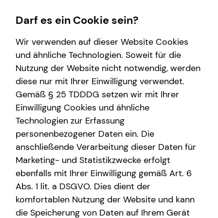
Darf es ein Cookie sein?
Wir verwenden auf dieser Website Cookies
und ähnliche Technologien. Soweit für die
Nutzung der Website nicht notwendig, werden
Finanzberatung
Wissenswertes
Service
diese nur mit Ihrer Einwilligung verwendet.
Gemäß § 25 TDDDG setzen wir mit Ihrer
Videoberatung
Über tecis
Kundenportal
Einwilligung Cookies und ähnliche
Spezialisten-Netzwerk
Podcast
Schadenabwicklung
Technologien zur Erfassung
personenbezogener Daten ein. Die
Private Krankenvorsorge
teamzukunft
anschließende Verarbeitung dieser Daten für
Immobilienfinanzierung
Marketing- und Statistikzwecke erfolgt
ebenfalls mit Ihrer Einwilligung gemäß Art. 6
Betriebliche Altersvorsorge
Abs. 1 lit. a DSGVO. Dies dient der
Investment
komfortablen Nutzung der Website und kann
die Speicherung von Daten auf Ihrem Gerät
Kapitalanlage Immobilien