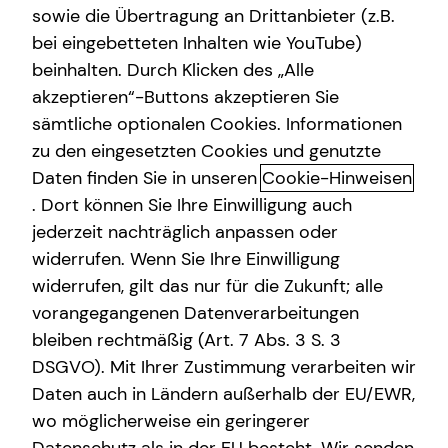
sowie die Übertragung an Drittanbieter (z.B.
Altersvorsorge
bei eingebetteten Inhalten wie YouTube)
beinhalten. Durch Klicken des „Alle
Gewerbliche Versicherungen
akzeptieren“-Buttons akzeptieren Sie
Sach- und
Arbeitskraftabsicherung
sämtliche optionalen Cookies. Informationen
Vermögensversicherungen: dein
zu den eingesetzten Cookies und genutzte
Kindervorsorge
Sicherheitsnetz für viele
Daten finden Sie in unseren
Cookie-Hinweisen
Sach- und Vermögenssicherung
. Dort können Sie Ihre Einwilligung auch
Lebenslagen
jederzeit nachträglich anpassen oder
Expat
widerrufen. Wenn Sie Ihre Einwilligung
Sach- und Vermögensversicherungen helfen dir, die
finanziellen Folgen unvorhersehbarer Ereignisse wie
widerrufen, gilt das nur für die Zukunft; alle
Wasserschäden, Einbruch oder Schadenersatzansprüche
vorangegangenen Datenverarbeitungen
Dritter abzufedern. Die private Haftpflichtversicherung,
bleiben rechtmäßig (Art. 7 Abs. 3 S. 3
die Kfz-Haftpflichtversicherung und die
DSGVO). Mit Ihrer Zustimmung verarbeiten wir
Hausratversicherung bilden dabei die Basis eines soliden
Daten auch in Ländern außerhalb der EU/EWR,
Versicherungsschutzes. Für Hauseigentümerinnen und
wo möglicherweise ein geringerer
Hauseigentümer ist eine Wohngebäudeversicherung i. d.