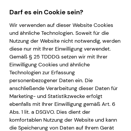
Darf es ein Cookie sein?
Wir verwenden auf dieser Website Cookies
und ähnliche Technologien. Soweit für die
Nutzung der Website nicht notwendig, werden
Finanzberatung
Private Krankenversicherung
Service
Wissenswertes
diese nur mit Ihrer Einwilligung verwendet.
Gemäß § 25 TDDDG setzen wir mit Ihrer
Videoberatung
Überblick
Kundenportal
Über mich
Einwilligung Cookies und ähnliche
Spezialisten-Netzwerk
Krankenzusatzversicherung
Schadenabwicklung
Über tecis
Technologien zur Erfassung
personenbezogener Daten ein. Die
Betriebliche Altersvorsorge
Private Pflegezusatzversicherung
Podcast
anschließende Verarbeitung dieser Daten für
Investment
Betriebliche Krankenversicherung
teamzukunft
Marketing- und Statistikzwecke erfolgt
ebenfalls mit Ihrer Einwilligung gemäß Art. 6
Kapitalanlage Immobilien
Abs. 1 lit. a DSGVO. Dies dient der
Altersvorsorge
komfortablen Nutzung der Website und kann
die Speicherung von Daten auf Ihrem Gerät
Gewerbliche Versicherungen