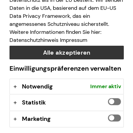
Datenschutz als in der EU besteht. Wir senden
I help you understand the German system and make
Daten in die USA, basierend auf dem EU-US
smart financial decisions – no matter where you come
Data Privacy Framework, das ein
from.
angemessenes Schutzniveau sicherstellt.
Weitere Informationen finden Sie hier:
Datenschutzhinweis
Impressum
What makes my financial advice
Alle akzeptieren
unique?
Einwilligungspräferenzen verwalten
New to Germany?
Notwendig
Immer aktiv
Statistik
Marketing