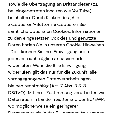
sowie die Übertragung an Drittanbieter (z.B.
Arbeitskraftabsicherung
bei eingebetteten Inhalten wie YouTube)
beinhalten. Durch Klicken des „Alle
Kindervorsorge
akzeptieren“-Buttons akzeptieren Sie
Financial advice for expats
Sach- und Vermögenssicherung
sämtliche optionalen Cookies. Informationen
zu den eingesetzten Cookies und genutzte
Living and working in a new country comes with great
Immobilienfinanzierung
Daten finden Sie in unseren
Cookie-Hinweisen
opportunities – and unique financial challenges. Let’s turn
Expat
complexity into clarity.
. Dort können Sie Ihre Einwilligung auch
jederzeit nachträglich anpassen oder
tecis has been successfully advising expats across
widerrufen. Wenn Sie Ihre Einwilligung
Germany on financial planning for many years. Together
widerrufen, gilt das nur für die Zukunft; alle
with you, I develop a tailored solution designed
vorangegangenen Datenverarbeitungen
specifically for your unique situation as an expat – from
bleiben rechtmäßig (Art. 7 Abs. 3 S. 3
your arrival in Germany and starting your career to long-
DSGVO). Mit Ihrer Zustimmung verarbeiten wir
term life planning.
Daten auch in Ländern außerhalb der EU/EWR,
Reliable support in your language
wo möglicherweise ein geringerer