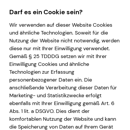
Darf es ein Cookie sein?
Wir verwenden auf dieser Website Cookies
Impressum
und ähnliche Technologien. Soweit für die
Nutzung der Website nicht notwendig, werden
Giusy Fazio-Blome
Karriere-Infos
Finanzberatung
Wissenswertes
diese nur mit Ihrer Einwilligung verwendet.
Gemäß § 25 TDDDG setzen wir mit Ihrer
Karrierechancen
Spezialisten-Netzwerk
Über tecis
Selbstständige Repräsentantin für die tecis
Einwilligung Cookies und ähnliche
Initiativbewerbung
Immobilienfinanzierung
Podcast
Finanzdienstleistungen AG
Technologien zur Erfassung
Alexanderstraße 28
personenbezogener Daten ein. Die
Kapitalanlage Immobilien
teamzukunft
40210 Düsseldorf
anschließende Verarbeitung dieser Daten für
Investment
Interview
Marketing- und Statistikzwecke erfolgt
Mobil: +49 (160) 6018210
E-Mail:
giusy.fazio-blome@tecis.de
ebenfalls mit Ihrer Einwilligung gemäß Art. 6
Altersvorsorge
Abs. 1 lit. a DSGVO. Dies dient der
komfortablen Nutzung der Website und kann
Verantwortlicher im Sinne des § 18 Abs. 2
die Speicherung von Daten auf Ihrem Gerät
MStV