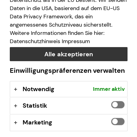
Datenschutz als in der EU besteht. Wir senden
(GewO), §§ 59 – 68 Gesetz über den
Daten in die USA, basierend auf dem EU-US
Versicherungsvertrag (VVG), Verordnung über die
Data Privacy Framework, das ein
Versicherungsvermittlung und -beratung (VersVermV),
angemessenes Schutzniveau sicherstellt.
abrufbar unter
www.gesetze-im-internet.de
Weitere Informationen finden Sie hier:
Datenschutzhinweis
Impressum
Erlaubnis nach § 34f GewO ​
Alle akzeptieren
Aufsichtsbehörde:
Einwilligungspräferenzen verwalten
IHK zu Düsseldorf
Ernst-Schneider-Platz 1
Notwendig
Immer aktiv
40212 Düsseldorf
Registrierungsnummer: D-F-162-MALU-21
Statistik
Berufsbezeichnung: Finanzanlagenvermittler nach § 34f
Marketing
Abs. 1 Satz 1 Nr. 1 GewO Bundesrepublik Deutschland
Berufsrechtliche Regelungen: § 34 f Gewerbeordnung