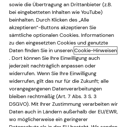
sowie die Übertragung an Drittanbieter (z.B.
bei eingebetteten Inhalten wie YouTube)
Giusy Fazio-Blome
beinhalten. Durch Klicken des „Alle
Alexanderstraße 28
akzeptieren“-Buttons akzeptieren Sie
40210 Düsseldorf
sämtliche optionalen Cookies. Informationen
zu den eingesetzten Cookies und genutzte
Erlaubnis nach § 34d GewO​
Daten finden Sie in unseren
Cookie-Hinweisen
. Dort können Sie Ihre Einwilligung auch
Aufsichtsbehörde:
jederzeit nachträglich anpassen oder
IHK Osnabrück - Emsland - Grafschaft Bentheim
widerrufen. Wenn Sie Ihre Einwilligung
Neuer Graben 38
widerrufen, gilt das nur für die Zukunft; alle
49074 Osnabrück
vorangegangenen Datenverarbeitungen
bleiben rechtmäßig (Art. 7 Abs. 3 S. 3
Registrierungsnummer: D-2F69-TCLK0-89
DSGVO). Mit Ihrer Zustimmung verarbeiten wir
Berufsbezeichnung: Versicherungsvertreter mit Erlaubnis
Daten auch in Ländern außerhalb der EU/EWR,
nach § 34 d Abs. 1 GewO Bundesrepublik Deutschland
wo möglicherweise ein geringerer
Berufsrechtliche Regelungen: § 34 d Gewerbeordnung