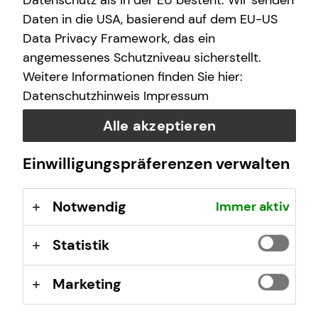
Datenschutz als in der EU besteht. Wir senden
Freitag
12:00 - 20:00 Uhr
Daten in die USA, basierend auf dem EU-US
Data Privacy Framework, das ein
Samstag
10:00 - 16:00 Uhr
angemessenes Schutzniveau sicherstellt.
Weitere Informationen finden Sie hier:
Datenschutzhinweis
Impressum
Selbstverständlich sind auch Termine außerhalb
dieser Geschäftszeiten auf Anfrage möglich.
Alle akzeptieren
Einwilligungspräferenzen verwalten
Kontaktformular
Notwendig
Immer aktiv
Statistik
Marketing