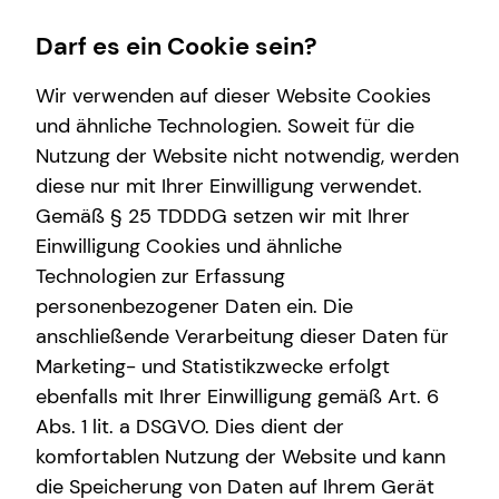
Darf es ein Cookie sein?
Wir verwenden auf dieser Website Cookies
Henrik Pfarr
Repräsentanzleiter
und ähnliche Technologien. Soweit für die
Nutzung der Website nicht notwendig, werden
Karriere
Finanzberatung
Service
Wissenswertes
diese nur mit Ihrer Einwilligung verwendet.
Gemäß § 25 TDDDG setzen wir mit Ihrer
Praktikum
Investment
Kundenportal
Über tecis
Einwilligung Cookies und ähnliche
Karrierechancen
Kapitalanlage Immobilien
Schadenabwicklung
Podcast
E-Mail
Anruf
Maps
vCard
Technologien zur Erfassung
personenbezogener Daten ein. Die
Trainee
Altersvorsorge
anschließende Verarbeitung dieser Daten für
Direkteinstieg
Videoberatung
Marketing- und Statistikzwecke erfolgt
ebenfalls mit Ihrer Einwilligung gemäß Art. 6
Spezialisten-Netzwerk
henrik.pfarr@tecis.de
Abs. 1 lit. a DSGVO. Dies dient der
komfortablen Nutzung der Website und kann
Lübecker Str. 126
die Speicherung von Daten auf Ihrem Gerät
22087 Hamburg