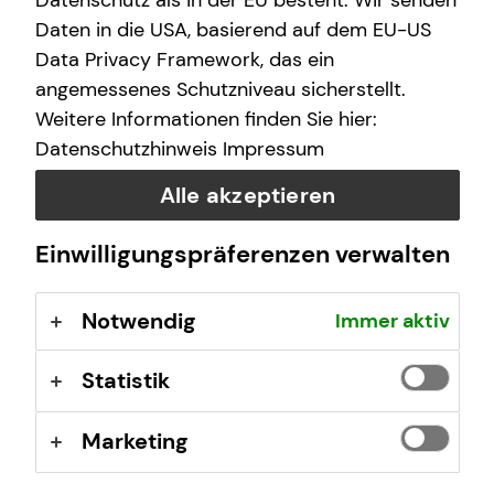
Datenschutz als in der EU besteht. Wir senden
Investition in deine finanzielle Zukunft.
Daten in die USA, basierend auf dem EU-US
Data Privacy Framework, das ein
angemessenes Schutzniveau sicherstellt.
Weitere Informationen finden Sie hier:
Datenschutzhinweis
Impressum
Alle akzeptieren
Einwilligungspräferenzen verwalten
Notwendig
Immer aktiv
Kapitalanlageimmobilien bieten starke
Statistik
Vorteile
Du baust dein Vermögen nicht allein auf, denn es gibt
Marketing
zwei weitere Beteiligte, die dich dabei unterstützen: Den
Großteil der monatlichen Kosten zahlt die Mieterin bzw.