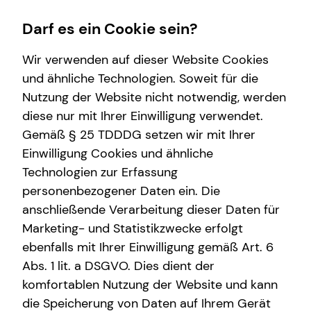
Darf es ein Cookie sein?
Wir verwenden auf dieser Website Cookies
und ähnliche Technologien. Soweit für die
Nutzung der Website nicht notwendig, werden
Wissenswertes
Finanzberatung
Karriere-Infos
Service
diese nur mit Ihrer Einwilligung verwendet.
Gemäß § 25 TDDDG setzen wir mit Ihrer
Interview
Videoberatung
Karrierechancen
Kundenportal
Einwilligung Cookies und ähnliche
Über mich
Spezialisten-Netzwerk
Initiativbewerbung
Schadenabwicklung
Technologien zur Erfassung
personenbezogener Daten ein. Die
Über tecis
Private Krankenvorsorge
anschließende Verarbeitung dieser Daten für
Podcast
Immobilienfinanzierung
Marketing- und Statistikzwecke erfolgt
ebenfalls mit Ihrer Einwilligung gemäß Art. 6
teamzukunft
Betriebliche Altersvorsorge
Abs. 1 lit. a DSGVO. Dies dient der
Investment
komfortablen Nutzung der Website und kann
die Speicherung von Daten auf Ihrem Gerät
Kapitalanlage Immobilien