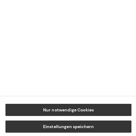
Datenschutz
Cookie-Einstellungen
Beschwerdedialog
Offenlegung von Nachhaltigkeitsthemen
Transparenzhinweis BFSG
www.tecis.de
Nur notwendige Cookies
Einstellungen speichern