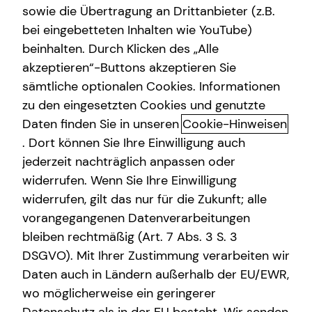
sowie die Übertragung an Drittanbieter (z.B.
Altersvorsorge
bei eingebetteten Inhalten wie YouTube)
beinhalten. Durch Klicken des „Alle
Gewerbliche Versicherungen
akzeptieren“-Buttons akzeptieren Sie
Vermögensaufbau mit Immobilien
Arbeitskraftabsicherung
sämtliche optionalen Cookies. Informationen
zum Vermieten
zu den eingesetzten Cookies und genutzte
Kindervorsorge
Daten finden Sie in unseren
Cookie-Hinweisen
Du bist auf der Suche nach einer Anlagemöglichkeit, die
Sach- und Vermögenssicherung
. Dort können Sie Ihre Einwilligung auch
auch in turbulenten Zeiten Rendite bringen kann? Dann
jederzeit nachträglich anpassen oder
könnte die Investition in Immobilien genau das Richtige
Expat
widerrufen. Wenn Sie Ihre Einwilligung
für dich sein. Kapitalanlageimmobilien bieten nicht nur
widerrufen, gilt das nur für die Zukunft; alle
die Aussicht auf langfristige Rendite durch
vorangegangenen Datenverarbeitungen
Mieteinnahmen und positive Wertentwicklung, sondern
erfüllen auch den Wunsch nach Sicherheit und Stabilität
bleiben rechtmäßig (Art. 7 Abs. 3 S. 3
in einem volatilen Marktumfeld. Auch bei höheren
DSGVO). Mit Ihrer Zustimmung verarbeiten wir
Kreditzinsen für die Kaufpreise kann es sich rentieren, in
Daten auch in Ländern außerhalb der EU/EWR,
einen stabilen Sachwert zu investieren.
wo möglicherweise ein geringerer
Kapitalanlageimmobilien sind eine strategische