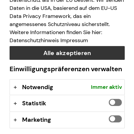
Datenschutz als in der EU besteht. Wir senden
finanzielle Zukunft zu ermöglichen.
Daten in die USA, basierend auf dem EU-US
Data Privacy Framework, das ein
Wir arbeiten an über 400 Standorten, sind untereinander
angemessenes Schutzniveau sicherstellt.
eng vernetzt und von Nord nach Süd und von West nach
Weitere Informationen finden Sie hier:
Ost mit vielen Teams vertreten.
Datenschutzhinweis
Impressum
tecis im Überblick
Alle akzeptieren
40 Jahre Erfahrung am Markt
Deutschlandweit an über 400 Standorten vertreten
Einwilligungspräferenzen verwalten
Unsere Beratungsphilosophie: Wir beraten unsere
Kundinnen und Kunden so, wie wir auch selbst
Notwendig
Immer aktiv
beraten werden möchten – ehrlich,
chancenorientiert, leidenschaftlich und kompetent.
Statistik
Stand: Januar 2026
Marketing
tecis Finanzberatung