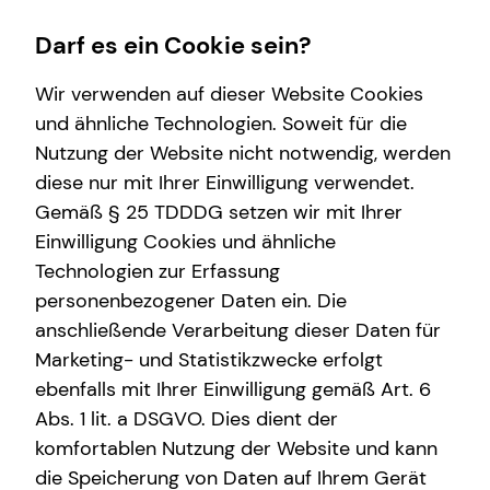
Darf es ein Cookie sein?
Wir verwenden auf dieser Website Cookies
und ähnliche Technologien. Soweit für die
Nutzung der Website nicht notwendig, werden
Kapitalanlage Immobilien
Immobilienfinanzierung
Wissenswertes
diese nur mit Ihrer Einwilligung verwendet.
Gemäß § 25 TDDDG setzen wir mit Ihrer
Überblick
Überblick
Über tecis
Einwilligung Cookies und ähnliche
Voraussetzungen
Finanzierungswege
Technologien zur Erfassung
personenbezogener Daten ein. Die
Steuerliche Vorteile
Zinsrechner
anschließende Verarbeitung dieser Daten für
Marketing- und Statistikzwecke erfolgt
ebenfalls mit Ihrer Einwilligung gemäß Art. 6
Abs. 1 lit. a DSGVO. Dies dient der
komfortablen Nutzung der Website und kann
die Speicherung von Daten auf Ihrem Gerät