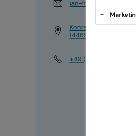
jan-frank.nettelman
Marketin
Konrad-Zuse-Ring 11
14469 Potsdam
+49 (178) 8086819