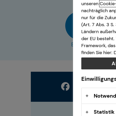
unseren
Cookie
nachträglich anp
nur für die Zuk
(Art. 7 Abs. 3 S
Ländern außerha
der EU besteht.
E-Mail
Framework, das 
finden Sie hier:
A
Einwilligung
Notwend
Statistik