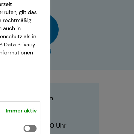
rzeit
rrufen, gilt das
en rechtmäßig
n auch in
nschutz als in
S Data Privacy
vCard
Informationen
Geschäftszeiten
Immer aktiv
10:00 - 21:00 Uhr