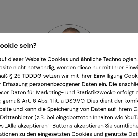
Cookie sein?
uf dieser Website Cookies und ähnliche Technologien. 
ite nicht notwendig, werden diese nur mit Ihrer Einwi
ß § 25 TDDDG setzen wir mit Ihrer Einwilligung Cook
r Erfassung personenbezogener Daten ein. Die anschl
ser Daten für Marketing- und Statistikzwecke erfolgt e
ng gemäß Art. 6 Abs. 1 lit. a DSGVO. Dies dient der kom
 Nettelmann
| General Sa
site und kann die Speicherung von Daten auf Ihrem G
rittanbieter (z.B. bei eingebetteten Inhalten wie YouT
m und Umgebung
| Konrad-Zuse-Ring 11 | 14
s „Alle akzeptieren“-Buttons akzeptieren Sie sämtlich
ationen zu den eingesetzten Cookies und genutzte Date