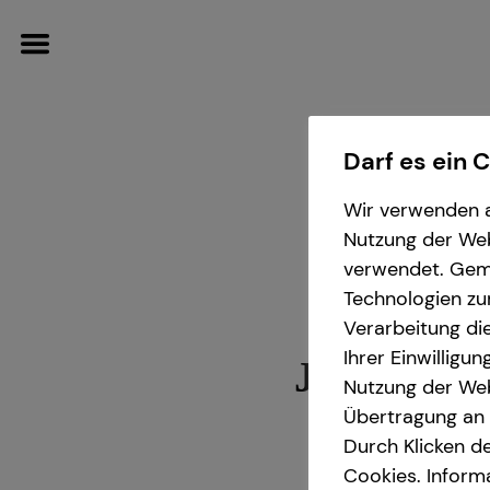
Darf es ein 
Wir verwenden a
Wissenswertes
Nutzung der Webs
verwendet. Gemä
Über mich
Technologien zu
Verarbeitung die
Über tecis
Ihrer Einwilligu
Jan-Frank
Nutzung der Web
Übertragung an D
in Potsda
Durch Klicken de
Cookies. Inform