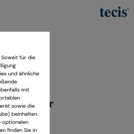
Soweit für die
lligung
ies und ähnliche
ießende
benfalls mit
fortablen
les Manager
erät sowie die
ube) beinhalten.
469 Potsdam
e optionalen
n finden Sie in