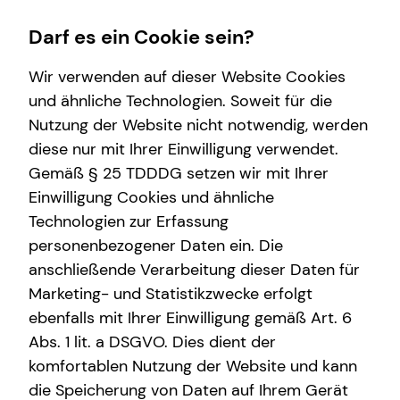
Darf es ein Cookie sein?
Wir verwenden auf dieser Website Cookies
Impressum
und ähnliche Technologien. Soweit für die
Nutzung der Website nicht notwendig, werden
Jan-Henrik Wöhr
Finanzberatung
Service
Wissenswertes
diese nur mit Ihrer Einwilligung verwendet.
Gemäß § 25 TDDDG setzen wir mit Ihrer
Videoberatung
Kundenportal
Über tecis
Selbstständiger Repräsentant für die tecis
Einwilligung Cookies und ähnliche
Spezialisten-Netzwerk
Schadenabwicklung
Podcast
Finanzdienstleistungen AG
Technologien zur Erfassung
Alter Teichweg 17
personenbezogener Daten ein. Die
Private Krankenvorsorge
teamzukunft
22081 Hamburg
anschließende Verarbeitung dieser Daten für
Immobilienfinanzierung
Marketing- und Statistikzwecke erfolgt
Mobil: +49 (172) 4504409
E-Mail:
jan-henrik.woehr@tecis.de
ebenfalls mit Ihrer Einwilligung gemäß Art. 6
Betriebliche Altersvorsorge
Abs. 1 lit. a DSGVO. Dies dient der
Investment
komfortablen Nutzung der Website und kann
Verantwortlicher im Sinne des § 18 Abs. 2
die Speicherung von Daten auf Ihrem Gerät
MStV
Kapitalanlage Immobilien