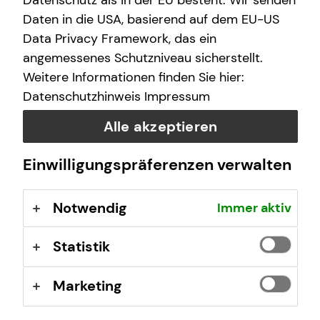
Datenschutz als in der EU besteht. Wir senden
(GewO), §§ 59 – 68 Gesetz über den
Daten in die USA, basierend auf dem EU-US
Versicherungsvertrag (VVG), Verordnung über die
Data Privacy Framework, das ein
Versicherungsvermittlung und -beratung (VersVermV),
angemessenes Schutzniveau sicherstellt.
abrufbar unter
www.gesetze-im-internet.de
Weitere Informationen finden Sie hier:
Datenschutzhinweis
Impressum
Erlaubnis nach § 34f GewO ​
Alle akzeptieren
Aufsichtsbehörde:
Einwilligungspräferenzen verwalten
HK Hamburg
Adolphsplatz 1
Notwendig
Immer aktiv
20457 Hamburg
Registrierungsnummer: D-F-131-RYG3-68
Statistik
Berufsbezeichnung: Finanzanlagenvermittler nach § 34f
Marketing
Abs. 1 Satz 1 Nr. 1 GewO Bundesrepublik Deutschland
Berufsrechtliche Regelungen: § 34 f Gewerbeordnung