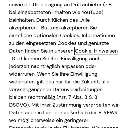
sowie die Übertragung an Drittanbieter (z.B.
Altersvorsorge
bei eingebetteten Inhalten wie YouTube)
Jan-Henrik Wöhr
beinhalten. Durch Klicken des „Alle
Alter Teichweg 17
Gewerbliche Versicherungen
akzeptieren“-Buttons akzeptieren Sie
22081 Hamburg
Arbeitskraftabsicherung
sämtliche optionalen Cookies. Informationen
zu den eingesetzten Cookies und genutzte
Erlaubnis nach § 34d GewO​
Kindervorsorge
Daten finden Sie in unseren
Cookie-Hinweisen
Sach- und Vermögenssicherung
. Dort können Sie Ihre Einwilligung auch
Aufsichtsbehörde:
jederzeit nachträglich anpassen oder
Expat
HK Hamburg
widerrufen. Wenn Sie Ihre Einwilligung
Adolphsplatz 1
widerrufen, gilt das nur für die Zukunft; alle
20457 Hamburg
vorangegangenen Datenverarbeitungen
bleiben rechtmäßig (Art. 7 Abs. 3 S. 3
Registrierungsnummer: D-09ZK-M5JTA-26
DSGVO). Mit Ihrer Zustimmung verarbeiten wir
Berufsbezeichnung: Versicherungsvertreter mit Erlaubnis
Daten auch in Ländern außerhalb der EU/EWR,
nach § 34 d Abs. 1 GewO Bundesrepublik Deutschland
wo möglicherweise ein geringerer
Berufsrechtliche Regelungen: § 34 d Gewerbeordnung