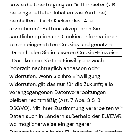
sowie die Übertragung an Drittanbieter (z.B.
bei eingebetteten Inhalten wie YouTube)
beinhalten. Durch Klicken des „Alle
akzeptieren“-Buttons akzeptieren Sie
Das ist tecis
sämtliche optionalen Cookies. Informationen
zu den eingesetzten Cookies und genutzte
Dürfen wir uns kurz vorstellen? Wir sind tecis – die
Daten finden Sie in unseren
Cookie-Hinweisen
Finanzberatung deiner Generation – und begleiten dich
auf deinem Weg in eine finanziell selbstbestimmte
. Dort können Sie Ihre Einwilligung auch
Zukunft. Altersvorsorge, Absicherung, Vermögensaufbau,
jederzeit nachträglich anpassen oder
Immobilienfinanzierung – wir sind Ansprechpartner für
widerrufen. Wenn Sie Ihre Einwilligung
die finanziellen Fragen in deinem Leben.
widerrufen, gilt das nur für die Zukunft; alle
vorangegangenen Datenverarbeitungen
Gegründet wurde die tecis Finanzdienstleistungen AG
bleiben rechtmäßig (Art. 7 Abs. 3 S. 3
bereits 1986 in Hamburg. Heute sind wir mit über 3.900
DSGVO). Mit Ihrer Zustimmung verarbeiten wir
lizenzierten Finanzberaterinnen und Finanzberatern
Daten auch in Ländern außerhalb der EU/EWR,
deutschlandweit vertreten. Uns verbindet die
Leidenschaft für das, was wir tun. Unsere Mission dabei
wo möglicherweise ein geringerer
ist es, den nachfolgenden Generationen eine bessere