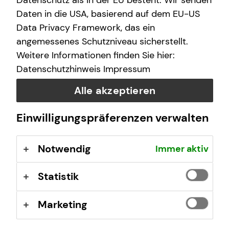
Datenschutz als in der EU besteht. Wir senden
finanzielle Zukunft zu ermöglichen.
Daten in die USA, basierend auf dem EU-US
Data Privacy Framework, das ein
Wir arbeiten an über 400 Standorten, sind untereinander
angemessenes Schutzniveau sicherstellt.
eng vernetzt und von Nord nach Süd und von West nach
Weitere Informationen finden Sie hier:
Ost mit vielen Teams vertreten.
Datenschutzhinweis
Impressum
tecis im Überblick
Alle akzeptieren
40 Jahre Erfahrung am Markt
Deutschlandweit an über 400 Standorten vertreten
Einwilligungspräferenzen verwalten
Unsere Beratungsphilosophie: Wir beraten unsere
Kundinnen und Kunden so, wie wir auch selbst
Notwendig
Immer aktiv
beraten werden möchten – ehrlich,
chancenorientiert, leidenschaftlich und kompetent.
Statistik
Stand: Januar 2026
Marketing
tecis Finanzberatung