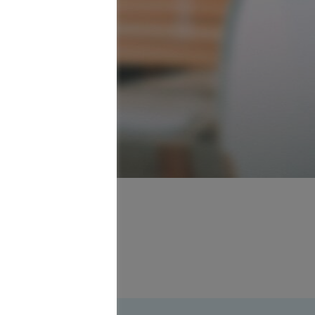
ltant
Leer