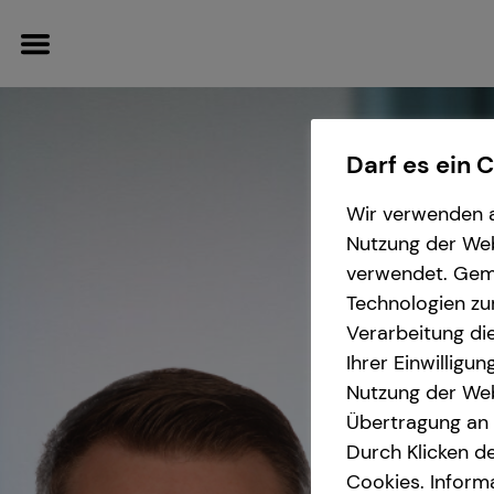
Darf es ein 
Wir verwenden a
Wissenswertes
Nutzung der Webs
verwendet. Gemä
Über tecis
Technologien zu
Verarbeitung die
Ihrer Einwilligu
Nutzung der Web
Übertragung an D
Durch Klicken de
Cookies. Inform