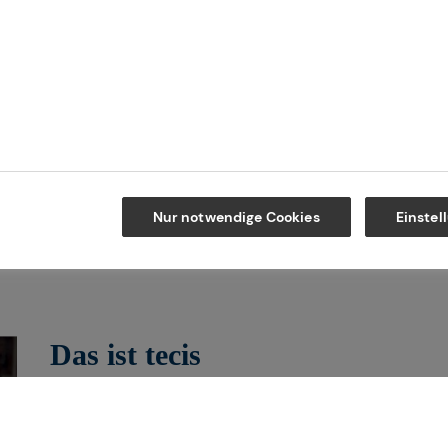
Kontakt
Maps
Nur notwendige Cookies
Einstel
Das ist tecis
Wir sind tecis, die Finanzberatung dei
dich auf deinem Weg in eine finanziell