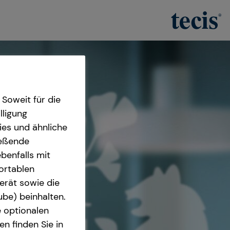
Soweit für die
lligung
ies und ähnliche
ießende
benfalls mit
fortablen
erät sowie die
ube) beinhalten.
e optionalen
n finden Sie in