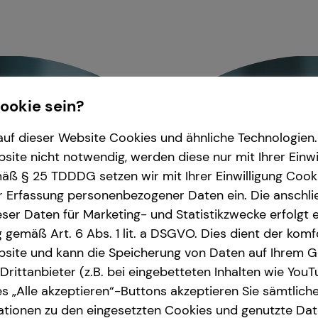
Cookie sein?
uf dieser Website Cookies und ähnliche Technologien. 
ite nicht notwendig, werden diese nur mit Ihrer Einwi
ß § 25 TDDDG setzen wir mit Ihrer Einwilligung Cook
r Erfassung personenbezogener Daten ein. Die anschl
ser Daten für Marketing- und Statistikzwecke erfolgt e
ng gemäß Art. 6 Abs. 1 lit. a DSGVO. Dies dient der kom
site und kann die Speicherung von Daten auf Ihrem G
rittanbieter (z.B. bei eingebetteten Inhalten wie YouT
s „Alle akzeptieren“-Buttons akzeptieren Sie sämtlich
ationen zu den eingesetzten Cookies und genutzte Date