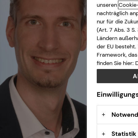
unseren
Cookie
nachträglich anp
nur für die Zuk
(Art. 7 Abs. 3 S
Ländern außerha
der EU besteht.
Framework, das 
finden Sie hier:
A
Einwilligung
Notwend
Statistik