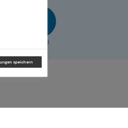
vCard
lungen speichern
ner Generation – und begleiten
 selbstbestimmte Zukunft.