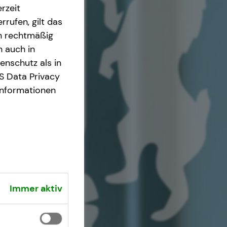
rzeit
rrufen, gilt das
en rechtmäßig
n auch in
nschutz als in
S Data Privacy
Informationen
Immer aktiv