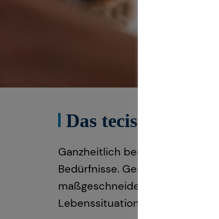
Das tecis Speziali
Ganzheitlich beraten“ bedeutet
Bedürfnisse. Gemeinsam beleuch
maßgeschneidertes und ganzheit
Lebenssituation anpassen könn