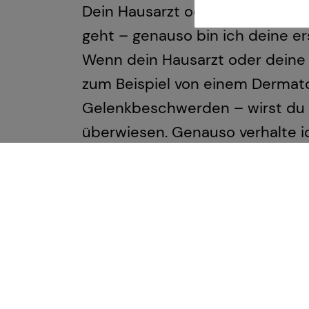
Dein Hausarzt oder deine Hausär
geht – genauso bin ich deine e
Wenn dein Hausarzt oder deine H
zum Beispiel von einem Dermat
Gelenkbeschwerden – wirst du 
überwiesen. Genauso verhalte i
Spezialistinnen und Spezialist
Dank dieses spezialisierten Netz
brauchst. Wir arbeiten eng zus
und Unterstützung zu bieten.