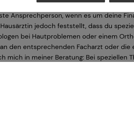
ztin ist die erste Anlaufstelle, wenn es u
rste Ansprechperson, wenn es um deine Fin
ausärztin jedoch feststellt, dass du spezie
ologen bei Hautproblemen oder einem Ort
an den entsprechenden Facharzt oder die 
ch mich in meiner Beratung: Bei speziellen
en hinzu, um dir maßgeschneiderte Lösungen
werks stellen wir sicher, dass du immer gena
ammen, um dir in jeder Lebensphase die bes