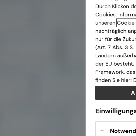
Durch Klicken de
bAV-Bausteine für
Spezialisten-Netzwerk
Cookies. Inform
Unternehmen
unseren
Cookie
nachträglich anp
Private Krankenvorsorge
nur für die Zuk
(Art. 7 Abs. 3 S
Investment
Ländern außerha
der EU besteht.
Kapitalanlage Immobilien
Framework, das 
finden Sie hier:
Gewerbliche Versicherungen
A
Sach- und
Einwilligung
Vermögenssicherung
Immobilienfinanzierung
Notwend