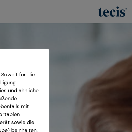
Soweit für die
lligung
ies und ähnliche
ießende
benfalls mit
fortablen
erät sowie die
ube) beinhalten.