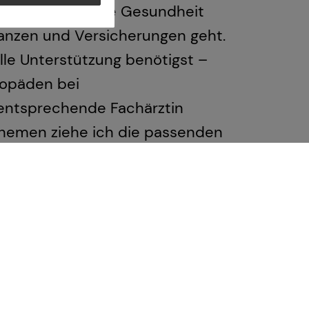
m deine allgemeine Gesundheit
anzen und Versicherungen geht.
lle Unterstützung benötigst –
hopäden bei
entsprechende Fachärztin
 Themen ziehe ich die passenden
 anbieten zu können.
u die Expertise erhältst, die du
tmögliche finanzielle Beratung