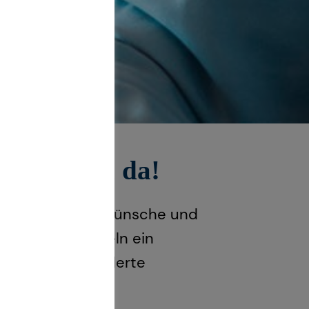
se für dich da!
e individuellen Wünsche und
ng und entwickeln ein
 an deine veränderte