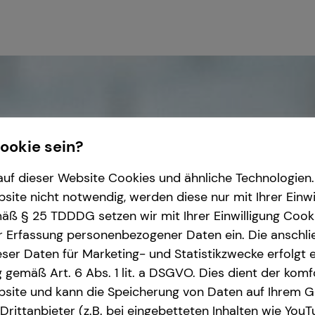
Cookie sein?
uf dieser Website Cookies und ähnliche Technologien. 
ite nicht notwendig, werden diese nur mit Ihrer Einwi
ß § 25 TDDDG setzen wir mit Ihrer Einwilligung Cook
r Erfassung personenbezogener Daten ein. Die anschl
ser Daten für Marketing- und Statistikzwecke erfolgt e
ng gemäß Art. 6 Abs. 1 lit. a DSGVO. Dies dient der kom
site und kann die Speicherung von Daten auf Ihrem G
rittanbieter (z.B. bei eingebetteten Inhalten wie YouT