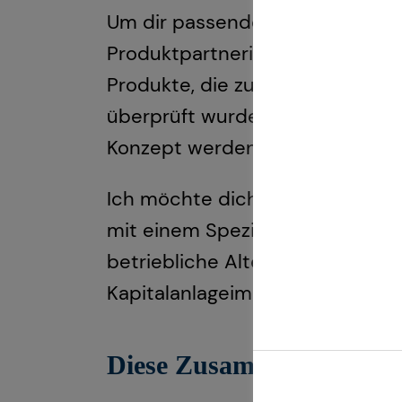
Um dir passende Produkte anbiet
Produktpartnerinnen und -partn
Produkte, die zuvor von unsere
überprüft wurden. So stelle ich
Konzept werden können.
Ich möchte dich in jeder Lebens
mit einem Spezialisten-Netzwerk
betriebliche Altersversorgung, 
Kapitalanlageimmobilien.
Diese Zusammenarbeit kan