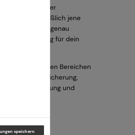
lzahl renommierter
e ich ausschließlich jene
tät und Leistung genau
 einer Empfehlung für dein
 bei tecis in vielen Bereichen
 Arbeitskraftabsicherung,
mobilienfinanzierung und
 vorstellen
lungen speichern