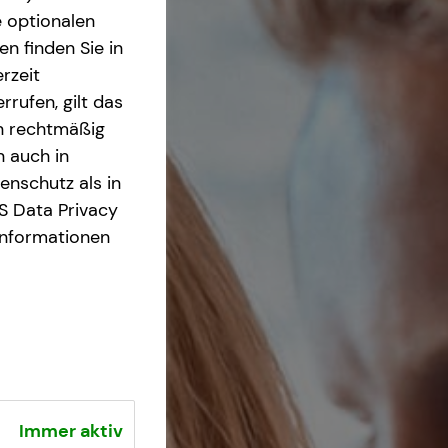
e optionalen
n finden Sie in
rzeit
rrufen, gilt das
en rechtmäßig
n auch in
nschutz als in
S Data Privacy
Informationen
Immer aktiv