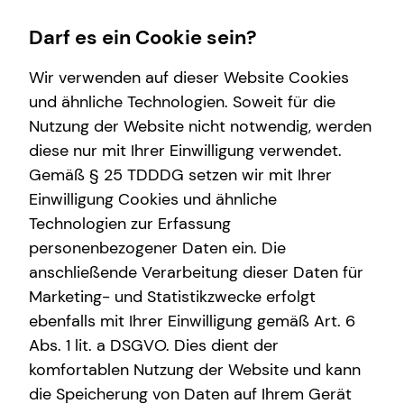
Darf es ein Cookie sein?
Wir verwenden auf dieser Website Cookies
Jannik Stratmann
Repräsentanzleiter
und ähnliche Technologien. Soweit für die
Nutzung der Website nicht notwendig, werden
Karriere-Infos
Wissenswertes
Finanzberatung
diese nur mit Ihrer Einwilligung verwendet.
Gemäß § 25 TDDDG setzen wir mit Ihrer
Karrierechancen
Über mich
Spezialisten-Netzwerk
Einwilligung Cookies und ähnliche
Initiativbewerbung
Interview
Investment
E-Mail
Anruf
Maps
vCard
Technologien zur Erfassung
personenbezogener Daten ein. Die
Über tecis
Altersvorsorge
anschließende Verarbeitung dieser Daten für
Podcast
Immobilienfinanzierung
Marketing- und Statistikzwecke erfolgt
ebenfalls mit Ihrer Einwilligung gemäß Art. 6
teamzukunft
Kapitalanlage Immobilien
jannik.stratmann@tecis.de
Abs. 1 lit. a DSGVO. Dies dient der
Arbeitskraftabsicherung
komfortablen Nutzung der Website und kann
Barkhausenstraße 26 E
die Speicherung von Daten auf Ihrem Gerät
Private Krankenvorsorge
27568 Bremerhaven