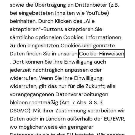
sowie die Übertragung an Drittanbieter (z.B.
bei eingebetteten Inhalten wie YouTube)
+49 (162) 5316629
beinhalten. Durch Klicken des „Alle
akzeptieren“-Buttons akzeptieren Sie
sämtliche optionalen Cookies. Informationen
zu den eingesetzten Cookies und genutzte
Daten finden Sie in unseren
Cookie-Hinweisen
. Dort können Sie Ihre Einwilligung auch
jederzeit nachträglich anpassen oder
Geschäftszeiten
widerrufen. Wenn Sie Ihre Einwilligung
widerrufen, gilt das nur für die Zukunft; alle
Montag
10:00 - 21:00 Uhr
vorangegangenen Datenverarbeitungen
bleiben rechtmäßig (Art. 7 Abs. 3 S. 3
Dienstag
10:00 - 21:00 Uhr
DSGVO). Mit Ihrer Zustimmung verarbeiten wir
Mittwoch
10:00 - 21:00 Uhr
Daten auch in Ländern außerhalb der EU/EWR,
wo möglicherweise ein geringerer
Donnerstag
10:00 - 21:00 Uhr