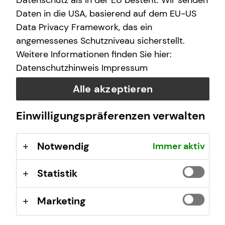
Datenschutz als in der EU besteht. Wir senden
Freitag
10:00 - 21:00 Uhr
Daten in die USA, basierend auf dem EU-US
Data Privacy Framework, das ein
Samstag
10:00 - 17:00 Uhr
angemessenes Schutzniveau sicherstellt.
Weitere Informationen finden Sie hier:
Datenschutzhinweis
Impressum
Selbstverständlich sind auch Termine außerhalb
dieser Geschäftszeiten auf Anfrage möglich.
Alle akzeptieren
Einwilligungspräferenzen verwalten
Kontaktformular
Notwendig
Immer aktiv
Statistik
Marketing