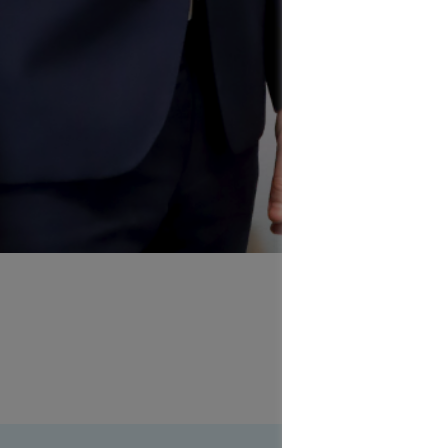
Janu
in Fran