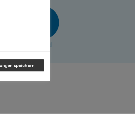
vCard
lungen speichern
ner Generation – und begleiten
 selbstbestimmte Zukunft.