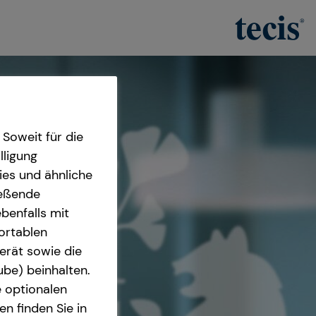
Soweit für die
lligung
ies und ähnliche
ießende
benfalls mit
fortablen
erät sowie die
ube) beinhalten.
e optionalen
n finden Sie in