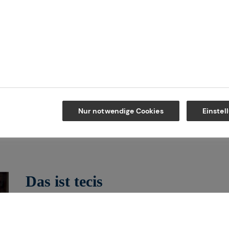
Kontakt
Maps
Nur notwendige Cookies
Einstel
Das ist tecis
Wir sind tecis, die Finanzberatung dei
dich auf deinem Weg in eine finanziell