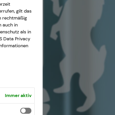
rzeit
rrufen, gilt das
en rechtmäßig
n auch in
nschutz als in
S Data Privacy
Informationen
Immer aktiv