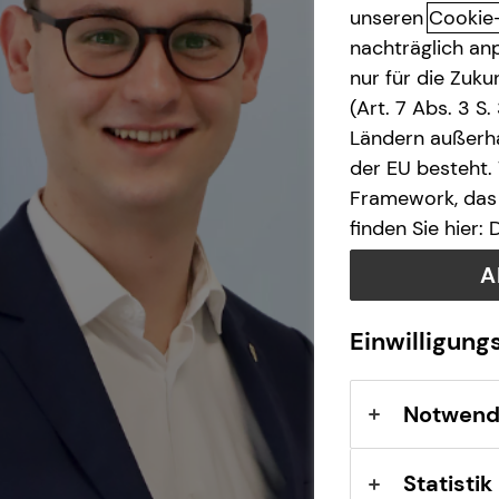
unseren
Cookie
nachträglich anp
nur für die Zuk
(Art. 7 Abs. 3 S
Ländern außerha
der EU besteht.
Framework, das 
finden Sie hier:
A
Einwilligung
Notwend
Statistik