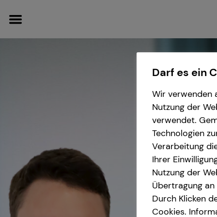
Darf es ein 
Wir verwenden a
Wissenswertes
Nutzung der Webs
verwendet. Gemä
Über tecis
Technologien zu
Verarbeitung die
Ihrer Einwilligu
Nutzung der Web
Übertragung an D
Durch Klicken de
Cookies. Inform