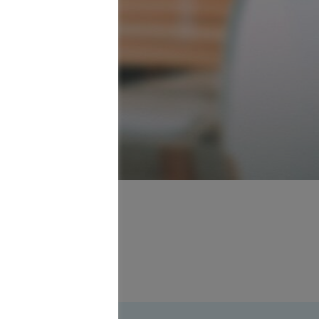
anager
 Frankfurt