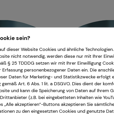
Cookie sein?
uf dieser Website Cookies und ähnliche Technologien. 
ite nicht notwendig, werden diese nur mit Ihrer Einwi
ß § 25 TDDDG setzen wir mit Ihrer Einwilligung Cook
r Erfassung personenbezogener Daten ein. Die anschl
ser Daten für Marketing- und Statistikzwecke erfolgt e
ng gemäß Art. 6 Abs. 1 lit. a DSGVO. Dies dient der kom
site und kann die Speicherung von Daten auf Ihrem G
rittanbieter (z.B. bei eingebetteten Inhalten wie YouT
s „Alle akzeptieren“-Buttons akzeptieren Sie sämtlich
ationen zu den eingesetzten Cookies und genutzte Date