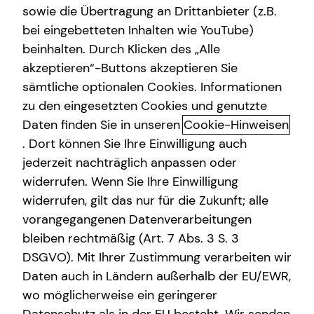
sowie die Übertragung an Drittanbieter (z.B.
Arbeitskraftabsicherung
bei eingebetteten Inhalten wie YouTube)
beinhalten. Durch Klicken des „Alle
Kindervorsorge
akzeptieren“-Buttons akzeptieren Sie
Vermögensaufbau mit Immobilien
Sach- und Vermögenssicherung
sämtliche optionalen Cookies. Informationen
zum Vermieten
zu den eingesetzten Cookies und genutzte
Daten finden Sie in unseren
Cookie-Hinweisen
Du bist auf der Suche nach einer Anlagemöglichkeit, die
. Dort können Sie Ihre Einwilligung auch
auch in turbulenten Zeiten Rendite bringen kann? Dann
jederzeit nachträglich anpassen oder
könnte die Investition in Immobilien genau das Richtige
widerrufen. Wenn Sie Ihre Einwilligung
für dich sein. Kapitalanlageimmobilien bieten nicht nur
widerrufen, gilt das nur für die Zukunft; alle
die Aussicht auf langfristige Rendite durch
vorangegangenen Datenverarbeitungen
Mieteinnahmen und positive Wertentwicklung, sondern
erfüllen auch den Wunsch nach Sicherheit und Stabilität
bleiben rechtmäßig (Art. 7 Abs. 3 S. 3
in einem volatilen Marktumfeld. Auch bei höheren
DSGVO). Mit Ihrer Zustimmung verarbeiten wir
Kreditzinsen für die Kaufpreise kann es sich rentieren, in
Daten auch in Ländern außerhalb der EU/EWR,
einen stabilen Sachwert zu investieren.
wo möglicherweise ein geringerer
Kapitalanlageimmobilien sind eine strategische