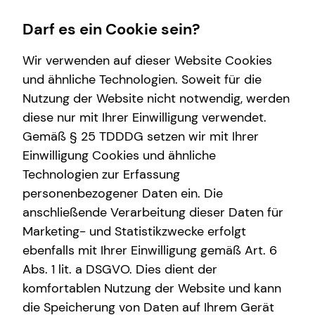
Darf es ein Cookie sein?
Wir verwenden auf dieser Website Cookies
und ähnliche Technologien. Soweit für die
Nutzung der Website nicht notwendig, werden
Finanzberatung
Service
Wissenswertes
diese nur mit Ihrer Einwilligung verwendet.
Gemäß § 25 TDDDG setzen wir mit Ihrer
Videoberatung
Kundenportal
Über mich
Einwilligung Cookies und ähnliche
Private Krankenvorsorge
Schadenabwicklung
Über tecis
Technologien zur Erfassung
personenbezogener Daten ein. Die
Immobilienfinanzierung
anschließende Verarbeitung dieser Daten für
Betriebliche Altersvorsorge
Marketing- und Statistikzwecke erfolgt
ebenfalls mit Ihrer Einwilligung gemäß Art. 6
Investment
Abs. 1 lit. a DSGVO. Dies dient der
Kapitalanlage Immobilien
komfortablen Nutzung der Website und kann
die Speicherung von Daten auf Ihrem Gerät
Altersvorsorge