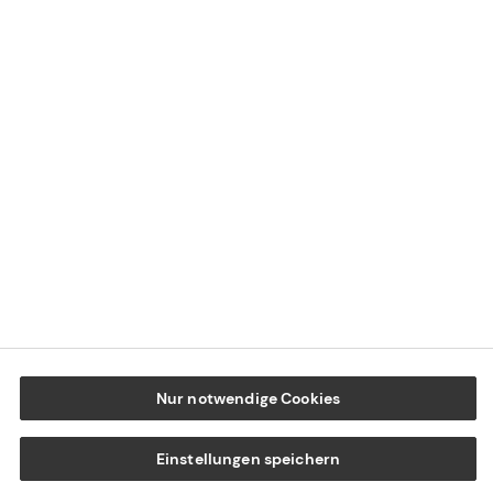
Datenschutz
Cookie-Einstellungen
Beschwerdedialog
Offenlegung von Nachhaltigkeitsthemen
Transparenzhinweis BFSG
www.tecis.de
Nur notwendige Cookies
Einstellungen speichern