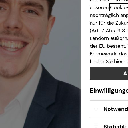
unseren
Cookie
nachträglich anp
nur für die Zuk
(Art. 7 Abs. 3 S
Ländern außerha
der EU besteht.
Framework, das 
finden Sie hier:
A
Einwilligung
Notwend
Statistik