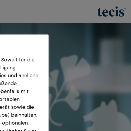
Soweit für die
lligung
ies und ähnliche
ießende
benfalls mit
fortablen
erät sowie die
ube) beinhalten.
e optionalen
n finden Sie in