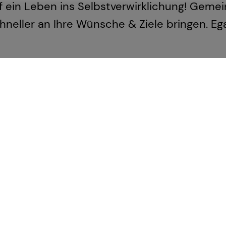
f ein Leben ins Selbstverwirklichung! Gem
chneller an Ihre Wünsche & Ziele bringen. Ega
Das ist tecis
Wir sind tecis, die Finanzberatung dei
dich auf deinem Weg in eine finanziell
Mehr erfahren