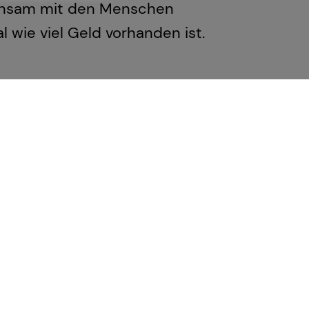
einsam mit den Menschen
l wie viel Geld vorhanden ist.
ner Generation – und begleiten
 selbstbestimmte Zukunft.