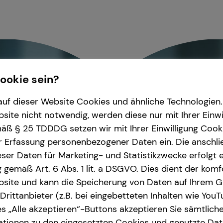
Cookie sein?
uf dieser Website Cookies und ähnliche Technologien. 
ite nicht notwendig, werden diese nur mit Ihrer Einwi
ß § 25 TDDDG setzen wir mit Ihrer Einwilligung Cook
r Erfassung personenbezogener Daten ein. Die anschl
ser Daten für Marketing- und Statistikzwecke erfolgt e
ng gemäß Art. 6 Abs. 1 lit. a DSGVO. Dies dient der kom
site und kann die Speicherung von Daten auf Ihrem G
rittanbieter (z.B. bei eingebetteten Inhalten wie YouT
s „Alle akzeptieren“-Buttons akzeptieren Sie sämtlich
ationen zu den eingesetzten Cookies und genutzte Date