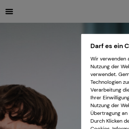
Darf es ein 
Wir verwenden a
Wissenswertes
Service
Finanzberatung
Karriere-Infos
Nutzung der Webs
verwendet. Gemä
Über tecis
Kundenportal
Spezialisten-Netzwerk
Karrierechancen
Technologien zu
Verarbeitung die
Podcast
Investment
Initiativbewerbung
Ihrer Einwilligu
Nutzung der Web
Interview
Übertragung an D
Durch Klicken de
Über mich
Cookies. Inform