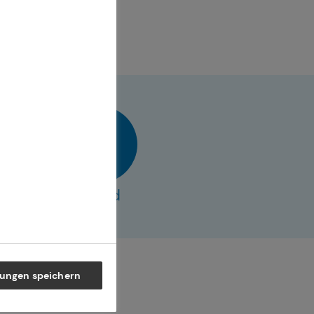
ter
405 Berlin
vCard
lungen speichern