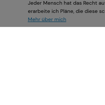
Jeder Mensch hat das Recht au
erarbeite ich Pläne, die diese s
Mehr über mich