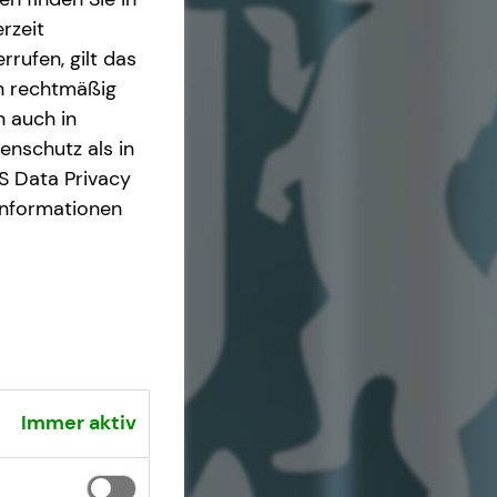
rzeit
rrufen, gilt das
en rechtmäßig
n auch in
nschutz als in
S Data Privacy
Informationen
Immer aktiv