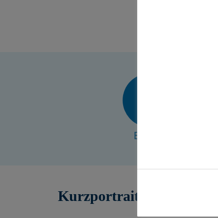
Ja
in Berli
E-Mail
Kurzportrait Jason Zi