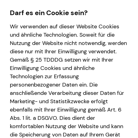
Darf es ein Cookie sein?
Wir verwenden auf dieser Website Cookies
und ähnliche Technologien. Soweit für die
Nutzung der Website nicht notwendig, werden
Karriere-Infos
Finanzberatung
Service
Wissenswertes
diese nur mit Ihrer Einwilligung verwendet.
Gemäß § 25 TDDDG setzen wir mit Ihrer
Karrierechancen
Videoberatung
Kundenportal
Über mich
Einwilligung Cookies und ähnliche
Initiativbewerbung
Spezialisten-Netzwerk
Schadenabwicklung
Interview
Technologien zur Erfassung
personenbezogener Daten ein. Die
Immobilienfinanzierung
Über tecis
anschließende Verarbeitung dieser Daten für
Betriebliche Altersvorsorge
Podcast
Marketing- und Statistikzwecke erfolgt
ebenfalls mit Ihrer Einwilligung gemäß Art. 6
Kapitalanlage Immobilien
Abs. 1 lit. a DSGVO. Dies dient der
Altersvorsorge
komfortablen Nutzung der Website und kann
die Speicherung von Daten auf Ihrem Gerät
Arbeitskraftabsicherung