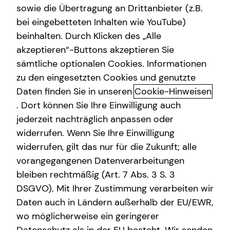
sowie die Übertragung an Drittanbieter (z.B.
bei eingebetteten Inhalten wie YouTube)
beinhalten. Durch Klicken des „Alle
akzeptieren“-Buttons akzeptieren Sie
Das tecis Spezialisten-Netzwerk:
sämtliche optionalen Cookies. Informationen
in jeder Phase für dich da!
zu den eingesetzten Cookies und genutzte
Daten finden Sie in unseren
Cookie-Hinweisen
Ganzheitlich beraten“ bedeutet für mich die 100%ige
. Dort können Sie Ihre Einwilligung auch
Ausrichtung auf deine individuellen Wünsche und
jederzeit nachträglich anpassen oder
Bedürfnisse. Gemeinsam beleuchten wir alle Aspekte für
widerrufen. Wenn Sie Ihre Einwilligung
deine Finanzplanung und entwickeln ein
widerrufen, gilt das nur für die Zukunft; alle
maßgeschneidertes und ganzheitliches Konzept, das wir
vorangegangenen Datenverarbeitungen
immer wieder neu an deine veränderte Lebenssituation
anpassen können – dein Leben lang und bundesweit.
bleiben rechtmäßig (Art. 7 Abs. 3 S. 3
DSGVO). Mit Ihrer Zustimmung verarbeiten wir
Um dir passende Produkte anbieten zu können, arbeitet
Daten auch in Ländern außerhalb der EU/EWR,
tecis mit einer Vielzahl renommierter
wo möglicherweise ein geringerer
Produktpartnerinnen und -partner zusammen. Bei der