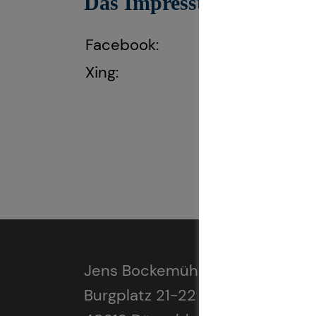
Das Impressum gilt auch f
Facebook:
https://www.fa
Xing:
https://www.xi
Jens Bockemühl
Burgplatz 21-22