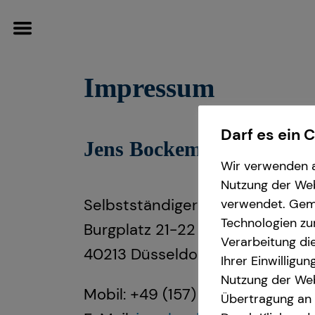
Impressum
Darf es ein 
Jens Bockemühl
Wissenswertes
Wir verwenden a
Nutzung der Webs
Über tecis
Selbstständiger Repräsentant fü
verwendet. Gemä
Technologien zu
Burgplatz 21-22
Verarbeitung die
40213 Düsseldorf
Ihrer Einwilligu
Nutzung der Web
Mobil: +49 (157) 89367118
Übertragung an D