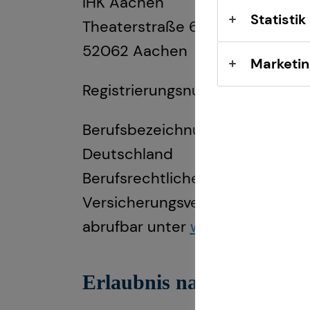
IHK Aachen
Statistik
Theaterstraße 6-10
52062 Aachen
Marketin
Registrierungsnummer: D-5W3
Berufsbezeichnung: Versicherun
Deutschland
Berufsrechtliche Regelungen: 
Versicherungsvertrag (VVG), Ve
abrufbar unter
www.gesetze-im-
Erlaubnis nach § 34f Gew