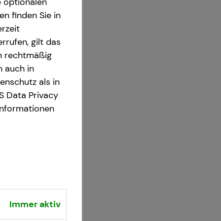
e optionalen
n finden Sie in
rzeit
rrufen, gilt das
en rechtmäßig
n auch in
nschutz als in
S Data Privacy
Informationen
Immer aktiv