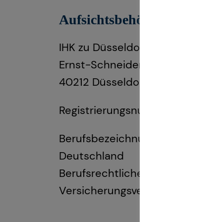
Aufsichtsbehörde:
IHK zu Düsseldorf
Ernst-Schneider-Platz 1
40212 Düsseldorf
Registrierungsnummer: D-F-11
Berufsbezeichnung: Finanzanlage
Deutschland
Berufsrechtliche Regelungen: 
Versicherungsvermittlung und -