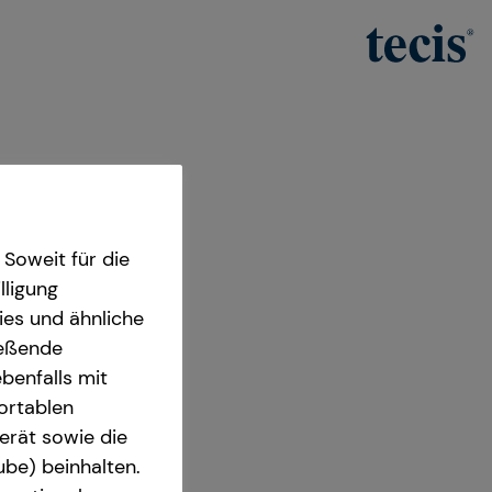
Soweit für die
lligung
ies und ähnliche
ießende
benfalls mit
fortablen
erät sowie die
ube) beinhalten.