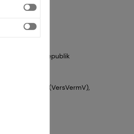
 1 GewO Bundesrepublik
Gesetz über den
g und -beratung (VersVermV),