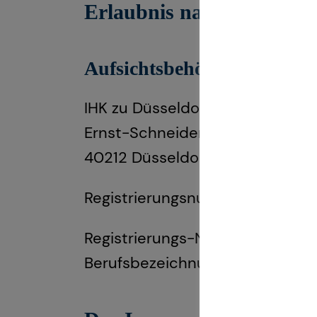
Erlaubnis nach § 34i Gew
Aufsichtsbehörde:
IHK zu Düsseldorf
Ernst-Schneider-Platz 1
40212 Düsseldorf
Registrierungsnummer: D-W-119
Registrierungs-Nr. einsehbar un
Berufsbezeichnung: Immobiliarda