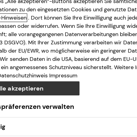
de
s „Alle akzeptieren“-Buttons akzeptieren Sie sämtlich
ationen zu den eingesetzten Cookies und genutzte Date
-Hinweisen
. Dort können Sie Ihre Einwilligung auch jede
e des § 18 Abs. 2 MStV
assen oder widerrufen. Wenn Sie Ihre Einwilligung wide
unft; alle vorangegangenen Datenverarbeitungen bleib
. 3 DSGVO). Mit Ihrer Zustimmung verarbeiten wir Date
lb der EU/EWR, wo möglicherweise ein geringerer Date
 Wir senden Daten in die USA, basierend auf dem EU-U
ein angemessenes Schutzniveau sicherstellt. Weitere 
Datenschutzhinweis
Impressum
lle akzeptieren
wO​
spräferenzen verwalten
ig