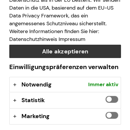
Datenschutz als in der EU besteht. Wir senden
Daten in die USA, basierend auf dem EU-US
Data Privacy Framework, das ein
Das ist tecis
angemessenes Schutzniveau sicherstellt.
Weitere Informationen finden Sie hier:
Wir sind tecis, die Finanzberatung deiner Generation –
Datenschutzhinweis
Impressum
und begleiten dich auf deinem Weg in eine finanziell
selbstbestimmte Zukunft.
Alle akzeptieren
Einwilligungspräferenzen verwalten
Mehr erfahren
Notwendig
Immer aktiv
Statistik
Marketing
Jens Busse
Nikolaistraße 11