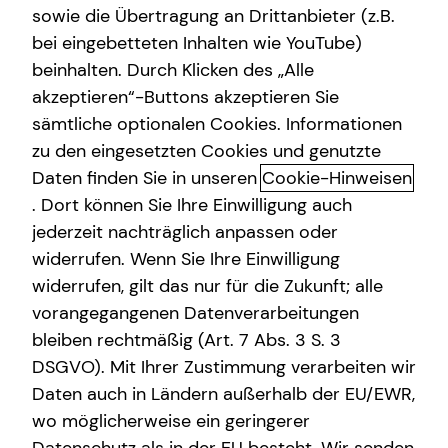
sowie die Übertragung an Drittanbieter (z.B.
Private Krankenvorsorge
bei eingebetteten Inhalten wie YouTube)
beinhalten. Durch Klicken des „Alle
Immobilienfinanzierung
akzeptieren“-Buttons akzeptieren Sie
Altersvorsorge
Betriebliche Altersvorsorge
sämtliche optionalen Cookies. Informationen
zu den eingesetzten Cookies und genutzte
Das Altersvorsorgedepot: Die nächste
Kapitalanlage Immobilien
Daten finden Sie in unseren
Cookie-Hinweisen
Generation der privaten geförderten
Sach- und Vermögenssicherung
. Dort können Sie Ihre Einwilligung auch
Altersvorsorge
jederzeit nachträglich anpassen oder
Expat
Die private Altersvorsorgereform ist auf den Weg
widerrufen. Wenn Sie Ihre Einwilligung
gebracht und eröffnet neue Möglichkeiten beim
widerrufen, gilt das nur für die Zukunft; alle
Vermögensaufbau und bei deiner Altersvorsorge. Ab dem
vorangegangenen Datenverarbeitungen
01.01.2027 tritt sie in Kraft. Spannend daran sind vor allem
bleiben rechtmäßig (Art. 7 Abs. 3 S. 3
modernere und kostengünstigere Lösungen, mehr
DSGVO). Mit Ihrer Zustimmung verarbeiten wir
Kapitalmarktorientierung, attraktivere Förderung und die
Daten auch in Ländern außerhalb der EU/EWR,
Einbeziehung weiterer Berufsgruppen.
wo möglicherweise ein geringerer
Vorgesehen sind staatliche Zulagen von bis zu 540 Euro