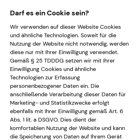
Darf es ein Cookie sein?
Wir verwenden auf dieser Website Cookies
und ähnliche Technologien. Soweit für die
Nutzung der Website nicht notwendig, werden
Finanzberatung
Wissenswertes
Service
Karriere-Infos
diese nur mit Ihrer Einwilligung verwendet.
Gemäß § 25 TDDDG setzen wir mit Ihrer
Videoberatung
Über tecis
Schadenabwicklung
Karrierechancen
Einwilligung Cookies und ähnliche
Spezialisten-Netzwerk
Über mich
Kundenportal
Initiativbewerbung
Technologien zur Erfassung
personenbezogener Daten ein. Die
Altersvorsorge
Interview
anschließende Verarbeitung dieser Daten für
Kindervorsorge
Podcast
Marketing- und Statistikzwecke erfolgt
ebenfalls mit Ihrer Einwilligung gemäß Art. 6
Arbeitskraftabsicherung
teamzukunft
Abs. 1 lit. a DSGVO. Dies dient der
Investment
komfortablen Nutzung der Website und kann
die Speicherung von Daten auf Ihrem Gerät
Gewerbliche Versicherungen