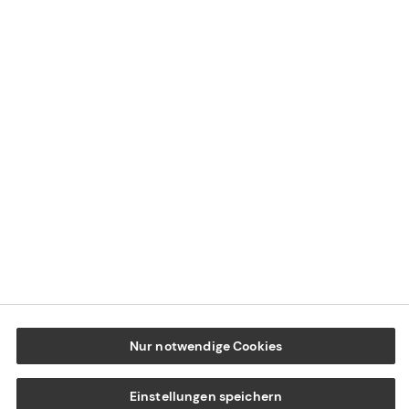
Impressum
Datenschutz
Cookie-Einstellungen
Beschwerdedialog
Offenlegung von Nachhaltigkeitsthemen
Transparenzhinweis BFSG
www.tecis.de
Nur notwendige Cookies
Einstellungen speichern