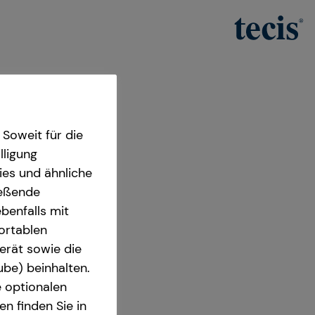
Soweit für die
lligung
ies und ähnliche
ießende
benfalls mit
fortablen
Manager
erät sowie die
ube) beinhalten.
3175 Bonn
e optionalen
n finden Sie in