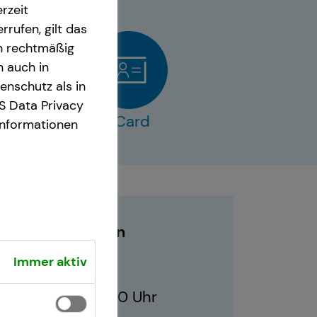
rzeit
rrufen, gilt das
en rechtmäßig
n auch in
nschutz als in
S Data Privacy
s
vCard
Informationen
Geschäftszeiten
Immer aktiv
10:00 - 21:00 Uhr