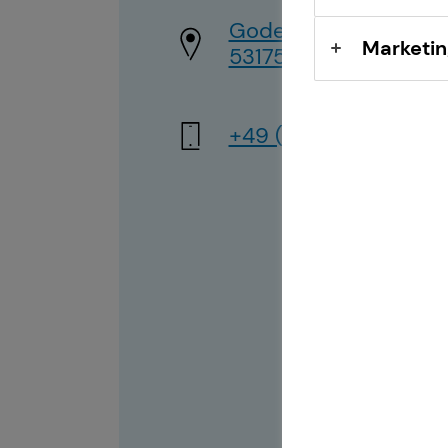
Godesberger Allee 1
Marketin
53175 Bonn
+49 (176) 20620470