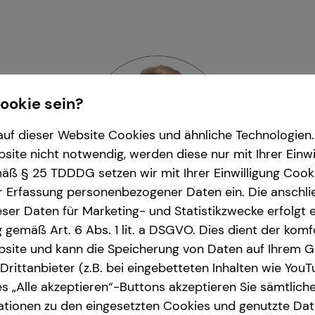
Cookie sein?
uf dieser Website Cookies und ähnliche Technologien. 
ite nicht notwendig, werden diese nur mit Ihrer Einwi
ß § 25 TDDDG setzen wir mit Ihrer Einwilligung Cook
r Erfassung personenbezogener Daten ein. Die anschl
ser Daten für Marketing- und Statistikzwecke erfolgt e
ng gemäß Art. 6 Abs. 1 lit. a DSGVO. Dies dient der kom
nes Huber
| Senior Sales 
site und kann die Speicherung von Daten auf Ihrem G
rittanbieter (z.B. bei eingebetteten Inhalten wie YouT
 und Umgebung
| Godesberger Allee 125 | 5
s „Alle akzeptieren“-Buttons akzeptieren Sie sämtlich
ationen zu den eingesetzten Cookies und genutzte Date