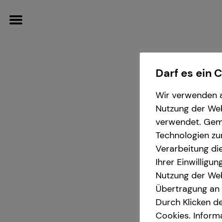
Darf es ein 
Wir verwenden a
Wissenswertes
Finanzberatung
Karriere-Infos
Investment
Nutzung der Webs
verwendet. Gemä
Über tecis
Videoberatung
Karrierechancen
Überblick
Technologien zu
Verarbeitung die
teamzukunft
Spezialisten-Netzwerk
Investmentfonds
Ihrer Einwilligu
Johan
Nutzung der Web
Übertragung an D
Gewerbliche Versicherungen
Inflationsbegegnung
in Bonn
Durch Klicken de
Cookies. Inform
ELTIF & AIF