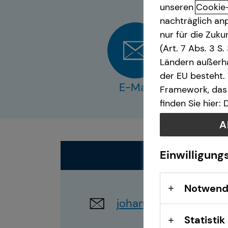
unseren
Cookie
nachträglich anp
nur für die Zuk
(Art. 7 Abs. 3 S
Ländern außerha
der EU besteht.
E-Mail
Framework, das 
finden Sie hier:
A
Einwilligung
Notwend
johannes.huber@teci
Statistik