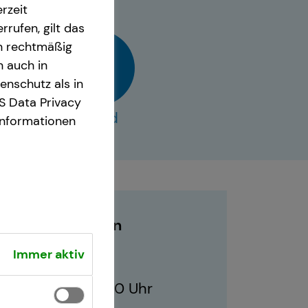
rzeit
rrufen, gilt das
en rechtmäßig
n auch in
nschutz als in
S Data Privacy
vCard
Informationen
Geschäftszeiten
Immer aktiv
10:00 - 21:00 Uhr