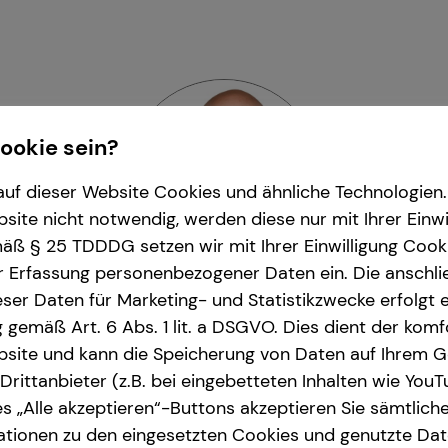
Cookie sein?
uf dieser Website Cookies und ähnliche Technologien. 
ite nicht notwendig, werden diese nur mit Ihrer Einwi
ß § 25 TDDDG setzen wir mit Ihrer Einwilligung Cook
r Erfassung personenbezogener Daten ein. Die anschl
ser Daten für Marketing- und Statistikzwecke erfolgt e
ng gemäß Art. 6 Abs. 1 lit. a DSGVO. Dies dient der kom
annes Lehmköster
| Teamle
site und kann die Speicherung von Daten auf Ihrem G
rittanbieter (z.B. bei eingebetteten Inhalten wie YouT
emen und Umgebung
| Admiralstr. 96 | 28215
s „Alle akzeptieren“-Buttons akzeptieren Sie sämtlich
ationen zu den eingesetzten Cookies und genutzte Date