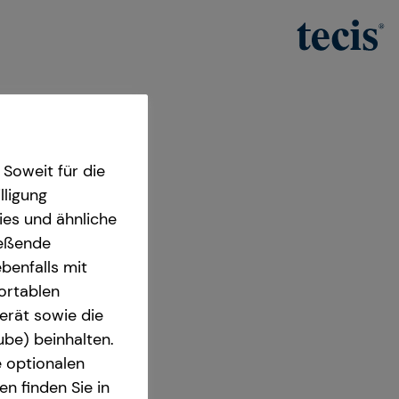
Soweit für die
lligung
ies und ähnliche
ießende
benfalls mit
fortablen
iter
erät sowie die
ube) beinhalten.
 Bremen
e optionalen
n finden Sie in