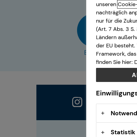
unseren
Cookie
nachträglich anp
Arbeitskraftabsicherung
nur für die Zuk
(Art. 7 Abs. 3 S
Ländern außerha
der EU besteht.
E-Mail
Framework, das 
finden Sie hier:
A
Einwilligung
Notwend
Statistik