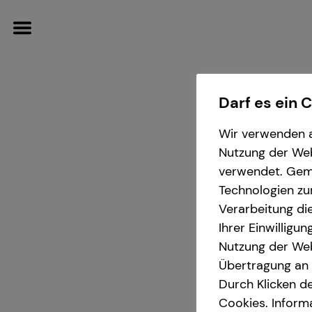
Darf es ein 
Wir verwenden a
Wissenswertes
Service
Finanzberatung
Karriere-Infos
Nutzung der Webs
verwendet. Gemä
Über mich
Kundenportal
Videoberatung
Karrierechancen
Technologien zu
Verarbeitung die
Über tecis
Schadenabwicklung
Spezialisten-Netzwerk
Initiativbewerbung
Ihrer Einwilligu
Joh
Nutzung der Web
Übertragung an D
Interview
Investment
in Br
Durch Klicken de
Cookies. Inform
Altersvorsorge