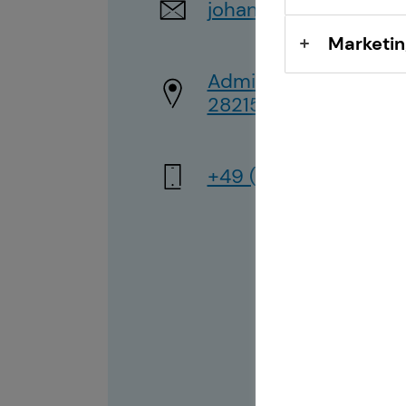
johannes.lehmkoeste
Marketin
Admiralstr. 96
28215 Bremen
+49 (176) 23892835