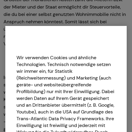
der Mieter und der Staat ermöglicht dir Steuervorteile,
die du bei einer selbst genutzten Wohnimmobilie nicht in
Anspruch nehmen könntest. Somit lässt sich bei
überschaubarem Eigenkapitalansatz und einer
moderaten monatlichen Zuzahlung ein erhebliches
Vermögen aufbauen.
Wir verwenden Cookies und ähnliche
Technologien. Technisch notwendige setzen
wir immer ein, für Statistik
Im Fall von steigenden Mieteinnahmen können diese
(Reichweitenmessung) und Marketing (auch
geräte- und websiteübergreifende
später jeden Monat deine Alterseinkünfte erhöhen,
Profilbildung) nur mit Ihrer Einwilligung. Dabei
während du gleichzeitig generationenübergreifend
werden Daten auf Ihrem Gerät gespeichert
Kapital aufbauen und dringend benötigten Wohnraum
und an Drittanbieter übermittelt (z. B. Google,
schaffen kannst. In Deutschland ist Wohnraum eine
Youtube), auch in die USA auf Grundlage des
wertvolle Ressource, die immer stärker nachgefragt wird
Trans-Atlantic Data Privacy Frameworks. Ihre
– durch deine Investition leistest du einen wichtigen
Einwilligung ist freiwillig und jederzeit mit
gesellschaftlichen Beitrag, indem du Menschen ein