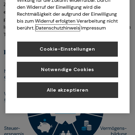
Wirkung für die Zukunft widerrufbar. Durch
Zuhause bietest. So wird die vermietete Immobilie zu
den Widerruf der Einwilligung wird die
einer nachhaltigen Investition, von der alle Beteiligten
Rechtmäßigkeit der aufgrund der Einwilligung
profitieren können: die Menschen, die darin leben, du als
bis zum Widerruf erfolgten Verarbeitung nicht
Investor bzw. Investorin, und – falls du die Immobilie eines
berührt.
Datenschutzhinweis
Impressum
Tages vererben solltest – auch deine Familie.
Cookie-Einstellungen
Deine Vorteile auf einen Blick
Notwendige Cookies
Alle akzeptieren