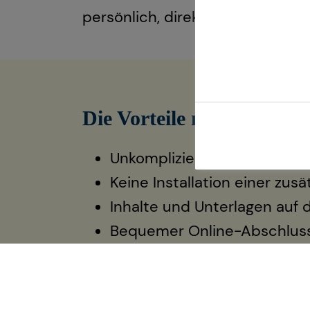
persönlich, direkt und unkompli
Die Vorteile meiner Vide
Unkompliziert und ortsunab
Keine Installation einer zu
Inhalte und Unterlagen auf 
Bequemer Online-Abschluss
Jetzt beraten lassen