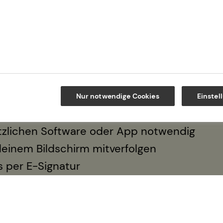
ziert – ganz bequem per Video.
oberatung
Nur notwendige Cookies
Einstel
hängig Finanzen checken
sätzlichen Software oder App notwendig
deinem Bildschirm mitverfolgen
 per E-Signatur