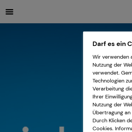
Darf es ein 
Wir verwenden a
Wissenswertes
Service
Finanzberatung
Nutzung der Webs
verwendet. Gemä
Über tecis
Kundenportal
Videoberatung
Technologien zu
Verarbeitung die
Schadenabwicklung
Spezialisten-Netzwerk
Ihrer Einwilligu
Nutzung der Web
Private Krankenvorsorge
Übertragung an D
Durch Klicken de
Cookies. Inform
Immobilienfinanzierung