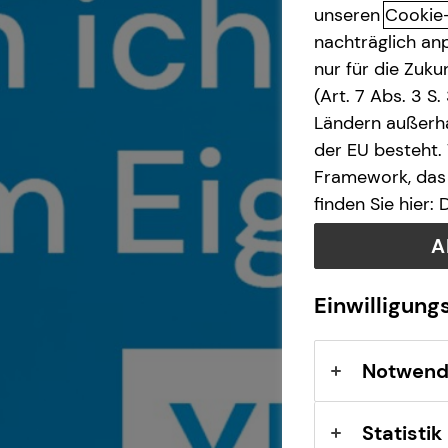
unseren
Cookie
nachträglich anp
Investment
nur für die Zuk
(Art. 7 Abs. 3 S
Kapitalanlage Immobilien
Ländern außerha
der EU besteht.
Altersvorsorge
Framework, das 
finden Sie hier:
Gewerbliche Versicherungen
A
Arbeitskraftabsicherung
Einwilligung
Kindervorsorge
Notwend
Sach- und
Vermögenssicherung
Statistik