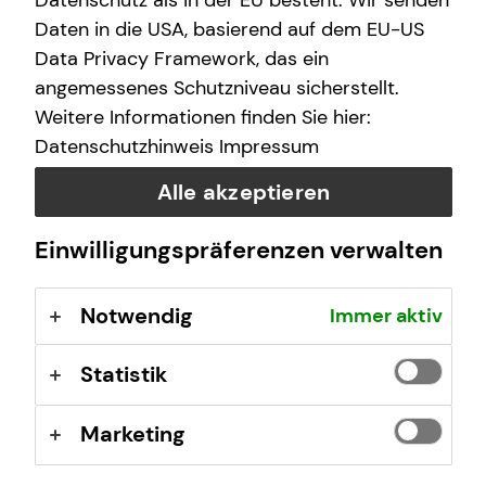
Datenschutz als in der EU besteht. Wir senden
Daten in die USA, basierend auf dem EU-US
Data Privacy Framework, das ein
angemessenes Schutzniveau sicherstellt.
Weitere Informationen finden Sie hier:
Datenschutzhinweis
Impressum
Alle akzeptieren
Einwilligungspräferenzen verwalten
Notwendig
Immer aktiv
Das ist tecis
Statistik
Wir sind tecis, die Finanzberatung deiner Generation –
und begleiten dich auf deinem Weg in eine finanziell
selbstbestimmte Zukunft.
Marketing