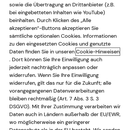
sowie die Übertragung an Drittanbieter (z.B.
Altersvorsorge
bei eingebetteten Inhalten wie YouTube)
beinhalten. Durch Klicken des „Alle
Gewerbliche Versicherungen
Jonathan Bereswill
akzeptieren“-Buttons akzeptieren Sie
Kindervorsorge
sämtliche optionalen Cookies. Informationen
Senior Sales Manager
zu den eingesetzten Cookies und genutzte
Sach- und Vermögenssicherung
in Pforzheim und Umgebung
Daten finden Sie in unseren
Cookie-Hinweisen
Expat
. Dort können Sie Ihre Einwilligung auch
Kurzportrait Jonathan Bereswill
jederzeit nachträglich anpassen oder
widerrufen. Wenn Sie Ihre Einwilligung
Als Ansprechpartner für die finanziellen Fragen in deinem
widerrufen, gilt das nur für die Zukunft; alle
Leben will ich dir Orientierung bieten und dich mit meiner
vorangegangenen Datenverarbeitungen
Dienstleistung begeistern. Erst wenn du das gute Gefühl
bleiben rechtmäßig (Art. 7 Abs. 3 S. 3
hast, alles Finanzielle geregelt zu haben, habe ich mein
DSGVO). Mit Ihrer Zustimmung verarbeiten wir
Ziel erreicht.
Daten auch in Ländern außerhalb der EU/EWR,
Mehr über mich
wo möglicherweise ein geringerer