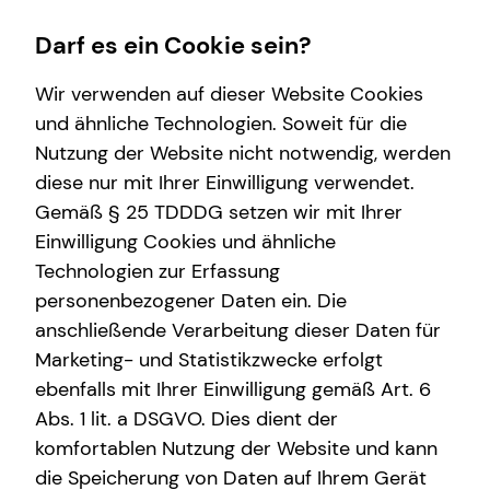
Darf es ein Cookie sein?
Wir verwenden auf dieser Website Cookies
und ähnliche Technologien. Soweit für die
Nutzung der Website nicht notwendig, werden
Wissenswertes
Service
Finanzberatung
diese nur mit Ihrer Einwilligung verwendet.
Gemäß § 25 TDDDG setzen wir mit Ihrer
Über tecis
Kundenportal
Videoberatung
Einwilligung Cookies und ähnliche
Podcast
Schadenabwicklung
Spezialisten-Netzwerk
Technologien zur Erfassung
personenbezogener Daten ein. Die
teamzukunft
Private Krankenvorsorge
anschließende Verarbeitung dieser Daten für
Interview
Immobilienfinanzierung
Marketing- und Statistikzwecke erfolgt
ebenfalls mit Ihrer Einwilligung gemäß Art. 6
Über mich
Betriebliche Altersvorsorge
Jonathan Bereswill
Abs. 1 lit. a DSGVO. Dies dient der
Investment
komfortablen Nutzung der Website und kann
die Speicherung von Daten auf Ihrem Gerät
Kapitalanlage Immobilien