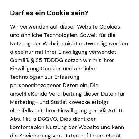
Darf es ein Cookie sein?
Wir verwenden auf dieser Website Cookies
und ähnliche Technologien. Soweit für die
Nutzung der Website nicht notwendig, werden
Karriere-Infos
Wissenswertes
Finanzberatung
Service
diese nur mit Ihrer Einwilligung verwendet.
Gemäß § 25 TDDDG setzen wir mit Ihrer
Karrierechancen
Über tecis
Spezialisten-Netzwerk
Kundenportal
Einwilligung Cookies und ähnliche
Podcast
Investment
Schadenabwicklung
Technologien zur Erfassung
personenbezogener Daten ein. Die
teamzukunft
Kapitalanlage Immobilien
anschließende Verarbeitung dieser Daten für
Marketing- und Statistikzwecke erfolgt
ebenfalls mit Ihrer Einwilligung gemäß Art. 6
Abs. 1 lit. a DSGVO. Dies dient der
Jost Lindow
komfortablen Nutzung der Website und kann
die Speicherung von Daten auf Ihrem Gerät