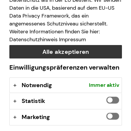
Datenschutz als in der EU besteht. Wir senden
Daten in die USA, basierend auf dem EU-US
Data Privacy Framework, das ein
Das ist tecis
angemessenes Schutzniveau sicherstellt.
Weitere Informationen finden Sie hier:
Wir sind tecis, die Finanzberatung deiner Generation –
Datenschutzhinweis
Impressum
und begleiten dich auf deinem Weg in eine finanziell
selbstbestimmte Zukunft.
Alle akzeptieren
Einwilligungspräferenzen verwalten
Mehr erfahren
Notwendig
Immer aktiv
Statistik
Marketing