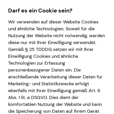
Darf es ein Cookie sein?
Wir verwenden auf dieser Website Cookies
Julian Sonnenschein
Divisional Manager
und ähnliche Technologien. Soweit für die
Nutzung der Website nicht notwendig, werden
Karriere
Wissenswertes
Service
Finanzberatung
diese nur mit Ihrer Einwilligung verwendet.
Gemäß § 25 TDDDG setzen wir mit Ihrer
Karrierechancen
Über tecis
Kundenportal
Videoberatung
Einwilligung Cookies und ähnliche
Ausbildung
Podcast
Schadenabwicklung
Spezialisten-Netzwerk
E-Mail
Anruf
Maps
vCard
Technologien zur Erfassung
personenbezogener Daten ein. Die
Trainee
teamzukunft
Private Krankenvorsorge
anschließende Verarbeitung dieser Daten für
Praktikum
Immobilienfinanzierung
Marketing- und Statistikzwecke erfolgt
ebenfalls mit Ihrer Einwilligung gemäß Art. 6
Teamassistenz
Betriebliche Altersvorsorge
julian.sonnenschein@tecis.de
Abs. 1 lit. a DSGVO. Dies dient der
Direkteinstieg
Investment
komfortablen Nutzung der Website und kann
Am Wehrhahn 41
die Speicherung von Daten auf Ihrem Gerät
Kapitalanlage Immobilien
40211 Düsseldorf