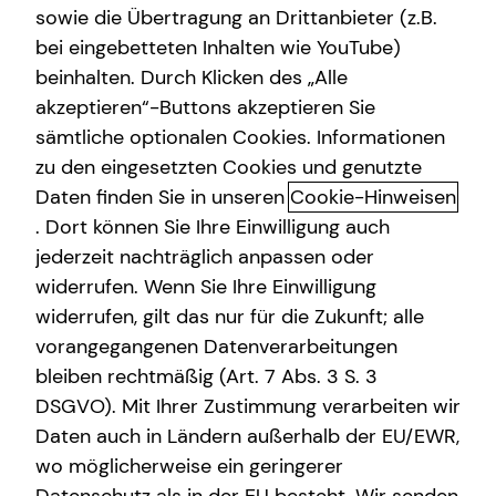
sowie die Übertragung an Drittanbieter (z.B.
Altersvorsorge
bei eingebetteten Inhalten wie YouTube)
+49 (151) 70310360
beinhalten. Durch Klicken des „Alle
Gewerbliche Versicherungen
akzeptieren“-Buttons akzeptieren Sie
Arbeitskraftabsicherung
sämtliche optionalen Cookies. Informationen
zu den eingesetzten Cookies und genutzte
Kindervorsorge
Daten finden Sie in unseren
Cookie-Hinweisen
Geschäftszeiten
Sach- und Vermögenssicherung
. Dort können Sie Ihre Einwilligung auch
jederzeit nachträglich anpassen oder
Expat
widerrufen. Wenn Sie Ihre Einwilligung
Montag
10:00 - 21:00 Uhr
widerrufen, gilt das nur für die Zukunft; alle
Dienstag
10:00 - 21:00 Uhr
vorangegangenen Datenverarbeitungen
bleiben rechtmäßig (Art. 7 Abs. 3 S. 3
Mittwoch
10:00 - 21:00 Uhr
DSGVO). Mit Ihrer Zustimmung verarbeiten wir
Donnerstag
10:00 - 21:00 Uhr
Daten auch in Ländern außerhalb der EU/EWR,
wo möglicherweise ein geringerer
Freitag
10:00 - 21:00 Uhr