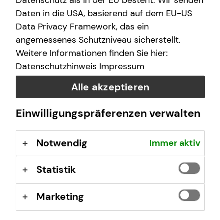
Datenschutz als in der EU besteht. Wir senden
Samstag
10:00 - 17:00 Uhr
Daten in die USA, basierend auf dem EU-US
Data Privacy Framework, das ein
angemessenes Schutzniveau sicherstellt.
Selbstverständlich sind auch Termine außerhalb
Weitere Informationen finden Sie hier:
dieser Geschäftszeiten auf Anfrage möglich.
Datenschutzhinweis
Impressum
Alle akzeptieren
Einwilligungspräferenzen verwalten
Kontaktformular
Notwendig
Immer aktiv
Statistik
Marketing
Julian Sonnenschein