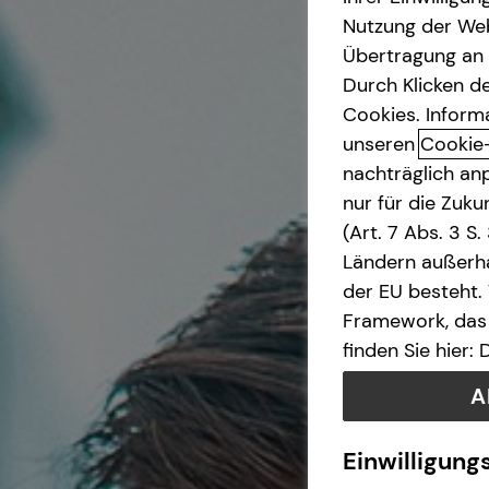
Nutzung der Web
Übertragung an D
Durch Klicken de
Cookies. Inform
unseren
Cookie
nachträglich anp
nur für die Zuk
(Art. 7 Abs. 3 S
Ländern außerha
der EU besteht.
Framework, das 
finden Sie hier:
A
Einwilligung