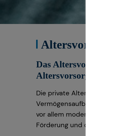
Altersvorsorge
Das Altersvorsorgedepot:
Altersvorsorge
Die private Altersvorsorgerefor
Vermögensaufbau und bei deiner 
vor allem modernere und kosten
Förderung und die Einbeziehung