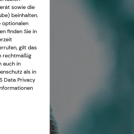
erät sowie die
ube) beinhalten.
e optionalen
n finden Sie in
rzeit
rrufen, gilt das
en rechtmäßig
n auch in
nschutz als in
S Data Privacy
Informationen