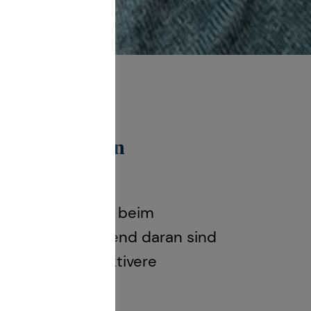
en geförderten
ue Möglichkeiten beim
 in Kraft. Spannend daran sind
ntierung, attraktivere