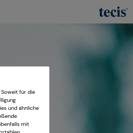
Soweit für die
lligung
ies und ähnliche
ießende
benfalls mit
fortablen