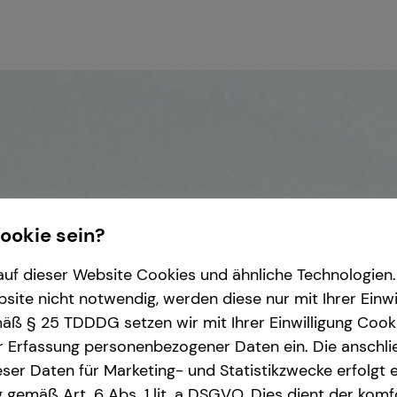
Cookie sein?
uf dieser Website Cookies und ähnliche Technologien. 
ite nicht notwendig, werden diese nur mit Ihrer Einwi
ß § 25 TDDDG setzen wir mit Ihrer Einwilligung Cook
r Erfassung personenbezogener Daten ein. Die anschl
ser Daten für Marketing- und Statistikzwecke erfolgt e
ng gemäß Art. 6 Abs. 1 lit. a DSGVO. Dies dient der kom