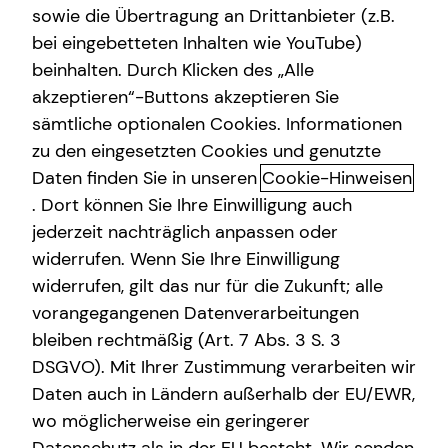
sowie die Übertragung an Drittanbieter (z.B.
bei eingebetteten Inhalten wie YouTube)
beinhalten. Durch Klicken des „Alle
akzeptieren“-Buttons akzeptieren Sie
Kamera läuft. Beratung auch.
sämtliche optionalen Cookies. Informationen
zu den eingesetzten Cookies und genutzte
In der Videoberatung erhältst du von mir Antworten auf
Daten finden Sie in unseren
Cookie-Hinweisen
deine persönlichen Finanzfragen im digitalen Gespräch.
Stelle jetzt gemeinsam mit mir deinen eigenen Finanzplan
. Dort können Sie Ihre Einwilligung auch
auf oder lass deine Versicherungs- und Finanzverträge
jederzeit nachträglich anpassen oder
checken, um monatlich zu sparen oder mehr Leistung zu
widerrufen. Wenn Sie Ihre Einwilligung
bekommen! Ich berate dich persönlich, direkt und
widerrufen, gilt das nur für die Zukunft; alle
unkompliziert – ganz bequem per Video.
vorangegangenen Datenverarbeitungen
bleiben rechtmäßig (Art. 7 Abs. 3 S. 3
DSGVO). Mit Ihrer Zustimmung verarbeiten wir
Daten auch in Ländern außerhalb der EU/EWR,
Die Vorteile meiner Videoberatung
wo möglicherweise ein geringerer