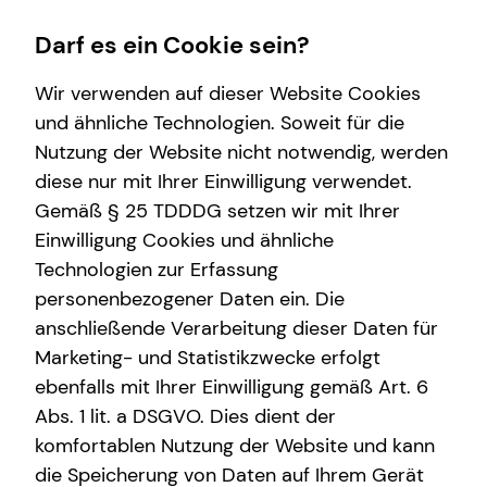
Darf es ein Cookie sein?
Wir verwenden auf dieser Website Cookies
und ähnliche Technologien. Soweit für die
Nutzung der Website nicht notwendig, werden
Finanzberatung
Service
Wissenswertes
diese nur mit Ihrer Einwilligung verwendet.
Gemäß § 25 TDDDG setzen wir mit Ihrer
Videoberatung
Kundenportal
Über mich
Einwilligung Cookies und ähnliche
Investment
Schadenabwicklung
Über tecis
Technologien zur Erfassung
personenbezogener Daten ein. Die
Kapitalanlage Immobilien
Podcast
anschließende Verarbeitung dieser Daten für
Altersvorsorge
Marketing- und Statistikzwecke erfolgt
ebenfalls mit Ihrer Einwilligung gemäß Art. 6
Abs. 1 lit. a DSGVO. Dies dient der
komfortablen Nutzung der Website und kann
die Speicherung von Daten auf Ihrem Gerät