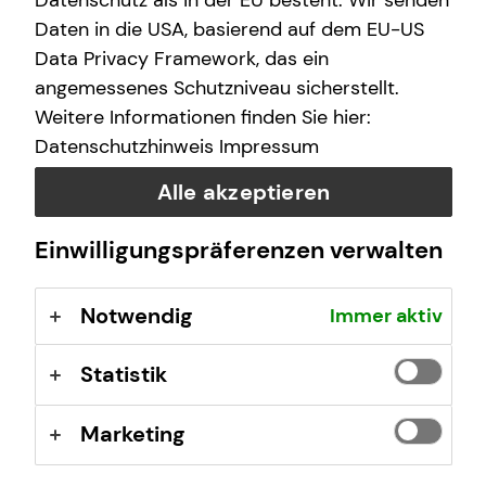
Datenschutz als in der EU besteht. Wir senden
Unkompliziert und ortsunabhängig Finanzen
Daten in die USA, basierend auf dem EU-US
checken
Data Privacy Framework, das ein
Keine Installation einer zusätzlichen Software oder
App notwendig
angemessenes Schutzniveau sicherstellt.
Inhalte und Unterlagen auf deinem Bildschirm
Weitere Informationen finden Sie hier:
mitverfolgen
Datenschutzhinweis
Impressum
Bequemer Online-Abschluss per E-Signatur
Alle akzeptieren
Jetzt beraten lassen
Einwilligungspräferenzen verwalten
Notwendig
Immer aktiv
Statistik
Marketing