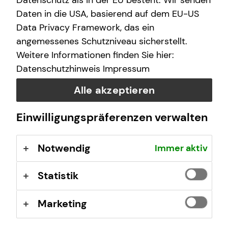
Datenschutz als in der EU besteht. Wir senden
Daten in die USA, basierend auf dem EU-US
Selbstverständlich sind auch Termine außerhalb
Data Privacy Framework, das ein
dieser Geschäftszeiten auf Anfrage möglich.
angemessenes Schutzniveau sicherstellt.
Weitere Informationen finden Sie hier:
Datenschutzhinweis
Impressum
Alle akzeptieren
Kontaktformular
Einwilligungspräferenzen verwalten
Notwendig
Immer aktiv
Statistik
Julian Ziechaus
Marketing
Untertorstraße 13
35410 Hungen