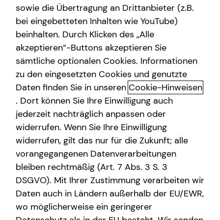
sowie die Übertragung an Drittanbieter (z.B.
bei eingebetteten Inhalten wie YouTube)
+49 (177) 3653286
beinhalten. Durch Klicken des „Alle
akzeptieren“-Buttons akzeptieren Sie
sämtliche optionalen Cookies. Informationen
zu den eingesetzten Cookies und genutzte
Daten finden Sie in unseren
Cookie-Hinweisen
Geschäftszeiten
. Dort können Sie Ihre Einwilligung auch
jederzeit nachträglich anpassen oder
widerrufen. Wenn Sie Ihre Einwilligung
Montag
08:00 - 13:00 Uhr
widerrufen, gilt das nur für die Zukunft; alle
Dienstag
08:00 - 13:00 Uhr
vorangegangenen Datenverarbeitungen
bleiben rechtmäßig (Art. 7 Abs. 3 S. 3
Mittwoch
08:00 - 13:00 Uhr
DSGVO). Mit Ihrer Zustimmung verarbeiten wir
Donnerstag
10:00 - 13:00 Uhr
Daten auch in Ländern außerhalb der EU/EWR,
wo möglicherweise ein geringerer
Freitag
10:00 - 13:00 Uhr