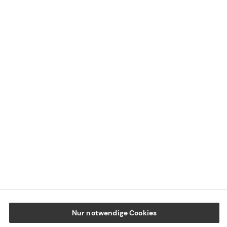
Kontaktübersicht
Impressum
Datenschutz
Cookie-Einstellungen
Beschwerdedialog
Offenlegung von Nachhaltigkeitsthemen
Transparenzhinweis BFSG
www.tecis.de
Nur notwendige Cookies