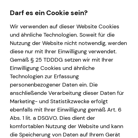
Darf es ein Cookie sein?
Wir verwenden auf dieser Website Cookies
Julian Ziechaus
General Sales Manager
und ähnliche Technologien. Soweit für die
Nutzung der Website nicht notwendig, werden
Wissenswertes
Immobilienfinanzierung
Kapitalanlage Immobilien
Private Krankenversicherung
Service
Karriere
diese nur mit Ihrer Einwilligung verwendet.
Gemäß § 25 TDDDG setzen wir mit Ihrer
Über tecis
Überblick
Überblick
Überblick
Kundenportal
Teamassistenz
Einwilligung Cookies und ähnliche
Zinsrechner
Voraussetzungen
Betriebliche Krankenversicherung
Schadenabwicklung
E-Mail
Anruf
Maps
vCard
Technologien zur Erfassung
personenbezogener Daten ein. Die
Finanzierungswege
Steuerliche Vorteile
anschließende Verarbeitung dieser Daten für
Energetische Sanierung
Marketing- und Statistikzwecke erfolgt
ebenfalls mit Ihrer Einwilligung gemäß Art. 6
julian.ziechaus@tecis.de
Abs. 1 lit. a DSGVO. Dies dient der
komfortablen Nutzung der Website und kann
Untertorstraße 13
die Speicherung von Daten auf Ihrem Gerät
35410 Hungen