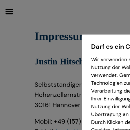
Impressum
Darf es ein 
Wir verwenden a
Justin Hitschrich
Wissenswertes
Nutzung der Webs
verwendet. Gemä
Über tecis
Technologien zu
Selbstständiger Repräsentant fü
Verarbeitung die
Hohenzollernstraße 25
Ihrer Einwilligu
30161 Hannover
Nutzung der Web
Übertragung an D
Mobil: +49 (157) 31776569
Durch Klicken de