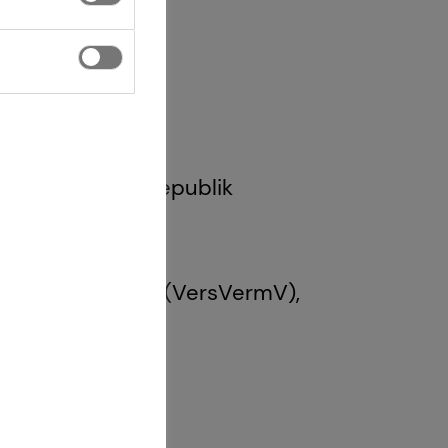
 1 GewO Bundesrepublik
Gesetz über den
g und -beratung (VersVermV),