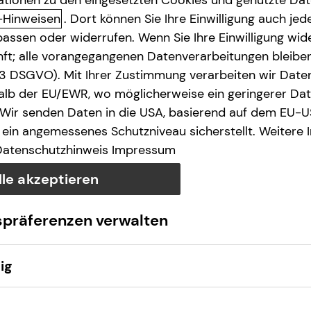
ationen zu den eingesetzten Cookies und genutzte Date
de
-Hinweisen
. Dort können Sie Ihre Einwilligung auch jede
assen oder widerrufen. Wenn Sie Ihre Einwilligung wide
e des § 18 Abs. 2 MStV
unft; alle vorangegangenen Datenverarbeitungen bleib
. 3 DSGVO). Mit Ihrer Zustimmung verarbeiten wir Date
lb der EU/EWR, wo möglicherweise ein geringerer Date
 Wir senden Daten in die USA, basierend auf dem EU-U
ein angemessenes Schutzniveau sicherstellt. Weitere 
Datenschutzhinweis
Impressum
lle akzeptieren
wO​
spräferenzen verwalten
ig