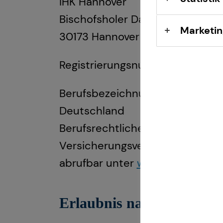
IHK Hannover
Bischofsholer Damm 91
Marketin
30173 Hannover
Registrierungsnummer: D-RQWI
Berufsbezeichnung: Versicherun
Deutschland
Berufsrechtliche Regelungen: 
Versicherungsvertrag (VVG), Ve
abrufbar unter
www.gesetze-im-
Erlaubnis nach § 34f Gew