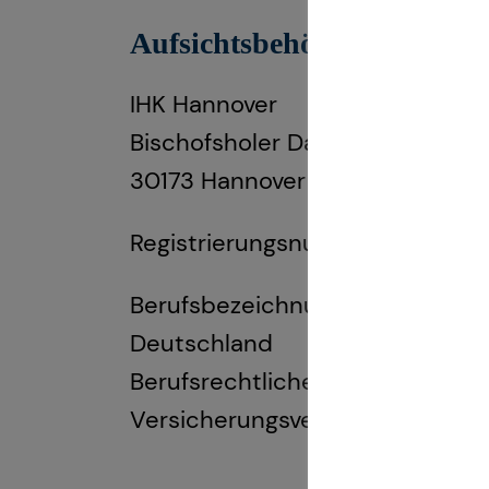
Aufsichtsbehörde:
IHK Hannover
Bischofsholer Damm 91
30173 Hannover
Registrierungsnummer: D-F-13
Berufsbezeichnung: Finanzanlage
Deutschland
Berufsrechtliche Regelungen: 
Versicherungsvermittlung und -