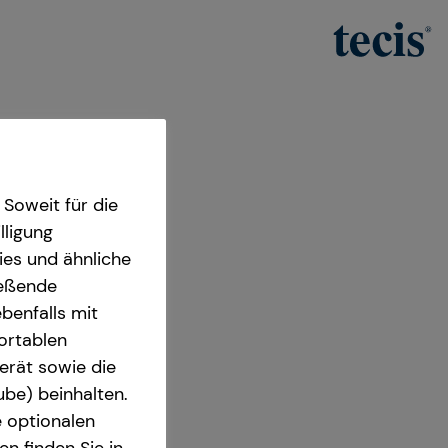
Soweit für die
lligung
ies und ähnliche
ießende
benfalls mit
fortablen
erät sowie die
ube) beinhalten.
e optionalen