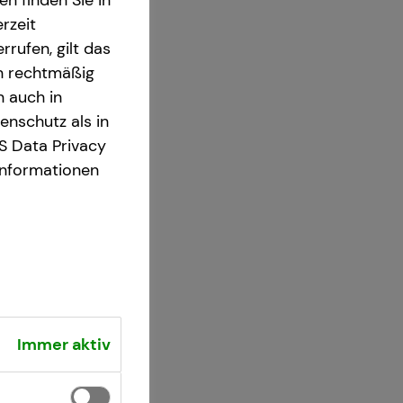
n finden Sie in
rzeit
rrufen, gilt das
en rechtmäßig
n auch in
nschutz als in
S Data Privacy
Informationen
Immer aktiv