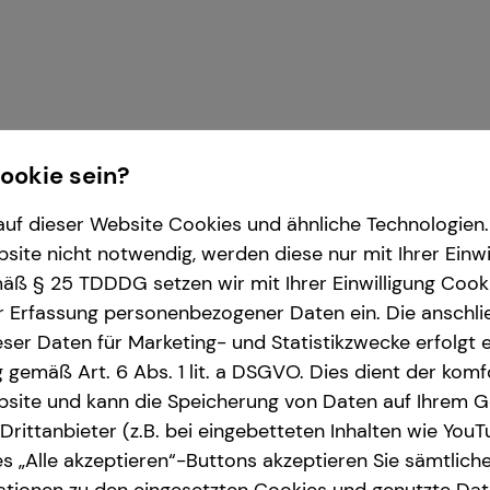
Cookie sein?
uf dieser Website Cookies und ähnliche Technologien. 
ite nicht notwendig, werden diese nur mit Ihrer Einwi
ß § 25 TDDDG setzen wir mit Ihrer Einwilligung Cook
r Erfassung personenbezogener Daten ein. Die anschl
r die tecis Finanzdienstleistungen AG
ser Daten für Marketing- und Statistikzwecke erfolgt e
ng gemäß Art. 6 Abs. 1 lit. a DSGVO. Dies dient der kom
site und kann die Speicherung von Daten auf Ihrem G
rittanbieter (z.B. bei eingebetteten Inhalten wie YouT
s „Alle akzeptieren“-Buttons akzeptieren Sie sämtlich