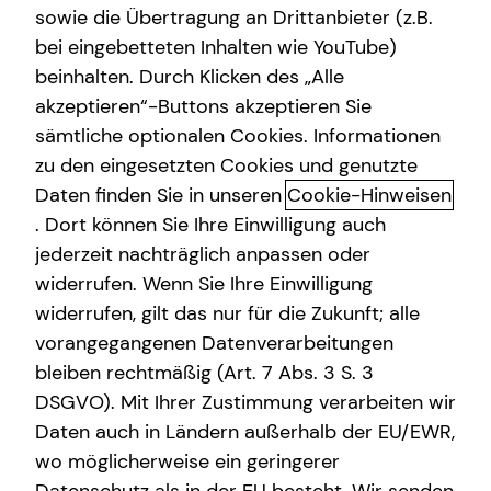
sowie die Übertragung an Drittanbieter (z.B.
Altersvorsorge
bei eingebetteten Inhalten wie YouTube)
beinhalten. Durch Klicken des „Alle
Gewerbliche Versicherungen
akzeptieren“-Buttons akzeptieren Sie
Arbeitskraftabsicherung: Warum
Arbeitskraftabsicherung
sämtliche optionalen Cookies. Informationen
deine Arbeitskraft geschützt
zu den eingesetzten Cookies und genutzte
Kindervorsorge
werden sollte
Daten finden Sie in unseren
Cookie-Hinweisen
Sach- und Vermögenssicherung
. Dort können Sie Ihre Einwilligung auch
Einen wertvollen Gegenstand, das eigene Auto oder die
jederzeit nachträglich anpassen oder
Expat
Wohnung versichern? Klingt logisch. Aber auch die eigene
widerrufen. Wenn Sie Ihre Einwilligung
Arbeitskraft sollten erwerbstätige Menschen finanziell
widerrufen, gilt das nur für die Zukunft; alle
absichern. Hast du schon einmal darüber nachgedacht,
vorangegangenen Datenverarbeitungen
was passieren würde, wenn du aus gesundheitlichen
bleiben rechtmäßig (Art. 7 Abs. 3 S. 3
Gründen nicht mehr arbeiten könntest? Dieses Risiko ist
DSGVO). Mit Ihrer Zustimmung verarbeiten wir
viel höher, als die meisten vermuten. Jede vierte Person
Daten auch in Ländern außerhalb der EU/EWR,
ist im Laufe ihres Berufslebens von Erwerbs- oder gar
wo möglicherweise ein geringerer
Berufsunfähigkeit bedroht. Ein schlimmer Unfall oder eine