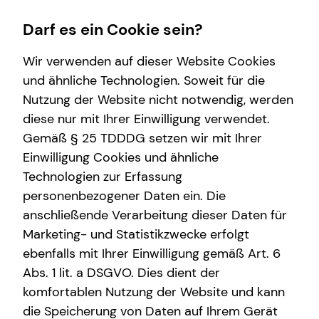
Darf es ein Cookie sein?
Wir verwenden auf dieser Website Cookies
und ähnliche Technologien. Soweit für die
Nutzung der Website nicht notwendig, werden
Karriere-Infos
Finanzberatung
Wissenswertes
Service
diese nur mit Ihrer Einwilligung verwendet.
Gemäß § 25 TDDDG setzen wir mit Ihrer
Karrierechancen
Videoberatung
Über tecis
Kundenportal
Einwilligung Cookies und ähnliche
Initiativbewerbung
Spezialisten-Netzwerk
Podcast
Schadenabwicklung
Technologien zur Erfassung
personenbezogener Daten ein. Die
Private Krankenvorsorge
teamzukunft
anschließende Verarbeitung dieser Daten für
Immobilienfinanzierung
Interview
Marketing- und Statistikzwecke erfolgt
ebenfalls mit Ihrer Einwilligung gemäß Art. 6
Betriebliche Altersvorsorge
Über mich
Abs. 1 lit. a DSGVO. Dies dient der
Investment
komfortablen Nutzung der Website und kann
die Speicherung von Daten auf Ihrem Gerät
Kapitalanlage Immobilien