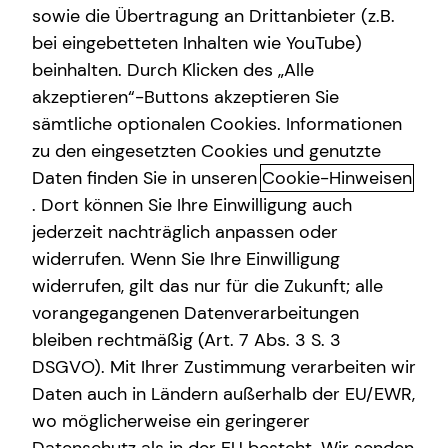
sowie die Übertragung an Drittanbieter (z.B.
Gewerbliche Versicherungen
bei eingebetteten Inhalten wie YouTube)
beinhalten. Durch Klicken des „Alle
Altersvorsorge
akzeptieren“-Buttons akzeptieren Sie
Arbeitskraftabsicherung
Interview mit Karsten Kliem
sämtliche optionalen Cookies. Informationen
zu den eingesetzten Cookies und genutzte
Kindervorsorge
Daten finden Sie in unseren
Cookie-Hinweisen
Sach- und Vermögenssicherung
Seit wann bist du schon bei tecis?
. Dort können Sie Ihre Einwilligung auch
jederzeit nachträglich anpassen oder
Expat
widerrufen. Wenn Sie Ihre Einwilligung
Welchen Beruf hattest du, bevor du zu tecis
Ich bin seit 25 Jahren bei tecis – also seit mehr als
gekommen bist?
widerrufen, gilt das nur für die Zukunft; alle
der Hälfte meines Lebens. Diese lange Zeit steht
vorangegangenen Datenverarbeitungen
für Vertrauen, Entwicklung und vor allem
bleiben rechtmäßig (Art. 7 Abs. 3 S. 3
Begeisterung für das, was ich tue. Ich habe
Warum hast du dich für eine Tätigkeit bei tecis
Nach dem Abitur bin ich zur Bundeswehr
DSGVO). Mit Ihrer Zustimmung verarbeiten wir
miterlebt, wie sich Menschen, Märkte und
entschieden?
gegangen, wo ich als Offizieranwärter diente und
Möglichkeiten verändert haben – und bin stolz
Daten auch in Ländern außerhalb der EU/EWR,
ein Studium der Politikwissenschaften begann. In
darauf, mitgewachsen zu sein. Diese Erfahrung
wo möglicherweise ein geringerer
dieser Zeit habe ich wichtige Erfahrungen im
Was war dein schönstes oder emotionalstes
Ich habe mich bewusst für eine Tätigkeit bei tecis
gebe ich heute mit Überzeugung weiter – an meine