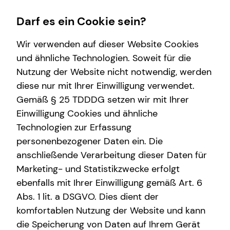
Darf es ein Cookie sein?
Wir verwenden auf dieser Website Cookies
und ähnliche Technologien. Soweit für die
Nutzung der Website nicht notwendig, werden
Wissenswertes
Service
Finanzberatung
Karriere
diese nur mit Ihrer Einwilligung verwendet.
Gemäß § 25 TDDDG setzen wir mit Ihrer
Über tecis
Kundenportal
Videoberatung
Karrierechancen
Einwilligung Cookies und ähnliche
Podcast
Schadenabwicklung
Spezialisten-Netzwerk
Trainee
Technologien zur Erfassung
personenbezogener Daten ein. Die
teamzukunft
Private Krankenvorsorge
Praktikum
anschließende Verarbeitung dieser Daten für
Interview
Immobilienfinanzierung
Ausbildung
Marketing- und Statistikzwecke erfolgt
ebenfalls mit Ihrer Einwilligung gemäß Art. 6
Über mich
Betriebliche Altersvorsorge
Teamassistenz
Abs. 1 lit. a DSGVO. Dies dient der
Karsten Kliem
Investment
Direkteinstieg
komfortablen Nutzung der Website und kann
die Speicherung von Daten auf Ihrem Gerät
Kapitalanlage Immobilien