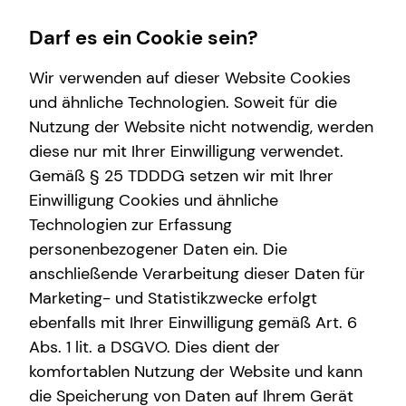
Darf es ein Cookie sein?
Wir verwenden auf dieser Website Cookies
und ähnliche Technologien. Soweit für die
Nutzung der Website nicht notwendig, werden
Wissenswertes
Karriere-Infos
Finanzberatung
Service
diese nur mit Ihrer Einwilligung verwendet.
Gemäß § 25 TDDDG setzen wir mit Ihrer
Über mich
Karrierechancen
Videoberatung
Kundenportal
Einwilligung Cookies und ähnliche
Über tecis
Initiativbewerbung
Spezialisten-Netzwerk
Schadenabwicklung
Technologien zur Erfassung
personenbezogener Daten ein. Die
Podcast
Private Krankenvorsorge
anschließende Verarbeitung dieser Daten für
teamzukunft
Immobilienfinanzierung
Marketing- und Statistikzwecke erfolgt
ebenfalls mit Ihrer Einwilligung gemäß Art. 6
Betriebliche Altersvorsorge
Abs. 1 lit. a DSGVO. Dies dient der
Investment
komfortablen Nutzung der Website und kann
die Speicherung von Daten auf Ihrem Gerät
Kapitalanlage Immobilien