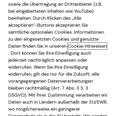
sowie die Übertragung an Drittanbieter (z.B.
Altersvorsorge
bei eingebetteten Inhalten wie YouTube)
beinhalten. Durch Klicken des „Alle
Gewerbliche Versicherungen
akzeptieren“-Buttons akzeptieren Sie
Das ist tecis
Arbeitskraftabsicherung
sämtliche optionalen Cookies. Informationen
zu den eingesetzten Cookies und genutzte
Dürfen wir uns kurz vorstellen? Wir sind tecis – die
Daten finden Sie in unseren
Cookie-Hinweisen
Finanzberatung deiner Generation – und begleiten dich
auf deinem Weg in eine finanziell selbstbestimmte
. Dort können Sie Ihre Einwilligung auch
Zukunft. Altersvorsorge, Absicherung, Vermögensaufbau,
jederzeit nachträglich anpassen oder
Immobilienfinanzierung – wir sind Ansprechpartner für
widerrufen. Wenn Sie Ihre Einwilligung
die finanziellen Fragen in deinem Leben.
widerrufen, gilt das nur für die Zukunft; alle
vorangegangenen Datenverarbeitungen
Gegründet wurde die tecis Finanzdienstleistungen AG
bleiben rechtmäßig (Art. 7 Abs. 3 S. 3
bereits 1986 in Hamburg. Heute sind wir mit über 3.900
DSGVO). Mit Ihrer Zustimmung verarbeiten wir
lizenzierten Finanzberaterinnen und Finanzberatern
Daten auch in Ländern außerhalb der EU/EWR,
deutschlandweit vertreten. Uns verbindet die
Leidenschaft für das, was wir tun. Unsere Mission dabei
wo möglicherweise ein geringerer
ist es, den nachfolgenden Generationen eine bessere