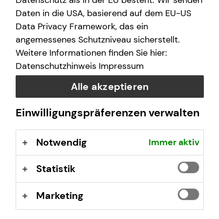
Datenschutz als in der EU besteht. Wir senden
finanzielle Zukunft zu ermöglichen.
Daten in die USA, basierend auf dem EU-US
Data Privacy Framework, das ein
Wir arbeiten an über 400 Standorten, sind untereinander
angemessenes Schutzniveau sicherstellt.
eng vernetzt und von Nord nach Süd und von West nach
Weitere Informationen finden Sie hier:
Ost mit vielen Teams vertreten.
Datenschutzhinweis
Impressum
tecis im Überblick
Alle akzeptieren
40 Jahre Erfahrung am Markt
Deutschlandweit an über 400 Standorten vertreten
Einwilligungspräferenzen verwalten
Unsere Beratungsphilosophie: Wir beraten unsere
Kundinnen und Kunden so, wie wir auch selbst
Notwendig
Immer aktiv
beraten werden möchten – ehrlich,
chancenorientiert, leidenschaftlich und kompetent.
Statistik
Stand: Januar 2026
Marketing
tecis Finanzberatung