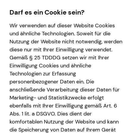
Darf es ein Cookie sein?
Wir verwenden auf dieser Website Cookies
und ähnliche Technologien. Soweit für die
Nutzung der Website nicht notwendig, werden
Immobilienfinanzierung
Service
Wissenswertes
Finanzberatung
Karriere
Betriebliche Altersvorsorge
diese nur mit Ihrer Einwilligung verwendet.
Gemäß § 25 TDDDG setzen wir mit Ihrer
Überblick
Kundenportal
Über tecis
Videoberatung
Karrierechancen
Arbeitnehmende
Einwilligung Cookies und ähnliche
Wohnriester
Schadenabwicklung
Podcast
Spezialisten-Netzwerk
Praktikum
Technologien zur Erfassung
personenbezogener Daten ein. Die
Finanzierungswege
teamzukunft
Private Krankenvorsorge
Teamassistenz
anschließende Verarbeitung dieser Daten für
Energetische Sanierung
Interview
Investment
Marketing- und Statistikzwecke erfolgt
ebenfalls mit Ihrer Einwilligung gemäß Art. 6
Zinsrechner
Über mich
Kapitalanlage Immobilien
Abs. 1 lit. a DSGVO. Dies dient der
Altersvorsorge
komfortablen Nutzung der Website und kann
die Speicherung von Daten auf Ihrem Gerät
Arbeitskraftabsicherung