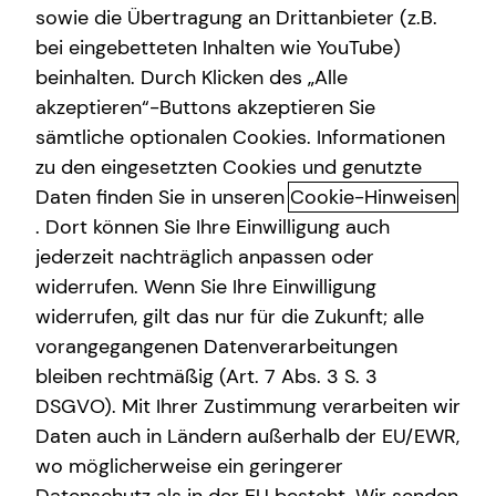
sowie die Übertragung an Drittanbieter (z.B.
bei eingebetteten Inhalten wie YouTube)
beinhalten. Durch Klicken des „Alle
akzeptieren“-Buttons akzeptieren Sie
Immobilienfinanzierung nach
sämtliche optionalen Cookies. Informationen
deinen Bedürfnissen
zu den eingesetzten Cookies und genutzte
Daten finden Sie in unseren
Cookie-Hinweisen
Der Weg in die eigenen vier Wände beginnt mit der
. Dort können Sie Ihre Einwilligung auch
richtigen Finanzierung. Doch was solltest du bei der
jederzeit nachträglich anpassen oder
Immobilienfinanzierung beachten und welche
widerrufen. Wenn Sie Ihre Einwilligung
verschiedenen Finanzierungswege gibt es? Ich zeige dir,
widerrufen, gilt das nur für die Zukunft; alle
wie du deine Immobilie sicher und effizient finanzieren
vorangegangenen Datenverarbeitungen
kannst – ganz nach deinen individuellen Bedürfnissen.
bleiben rechtmäßig (Art. 7 Abs. 3 S. 3
DSGVO). Mit Ihrer Zustimmung verarbeiten wir
Wie funktioniert eine
Daten auch in Ländern außerhalb der EU/EWR,
Immobilienfinanzierung?
wo möglicherweise ein geringerer
Bei der Immobilienfinanzierung sind drei Variablen zu