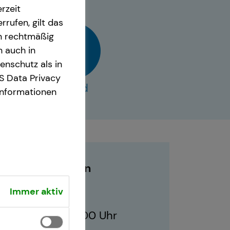
rzeit
rrufen, gilt das
en rechtmäßig
n auch in
nschutz als in
S Data Privacy
vCard
Informationen
Geschäftszeiten
Immer aktiv
07:00 - 22:00 Uhr