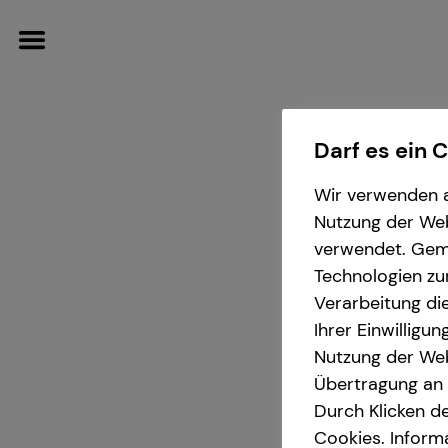
Darf es ein 
Wir verwenden a
Betriebliche Altersvorsorge
Finanzberatung
Wissenswertes
Nutzung der Webs
verwendet. Gemä
Arbeitnehmende
Spezialisten-Netzwerk
Über mich
Technologien zu
Verarbeitung die
Unternehmen
Kapitalanlage Immobilien
Über tecis
Ihrer Einwilligu
Kevi
Nutzung der Web
Anforderungen für
Gewerbliche Versicherungen
Podcast
in Hamburg
Übertragung an D
Durch Klicken de
Unrternehmen
Cookies. Inform
teamzukunft