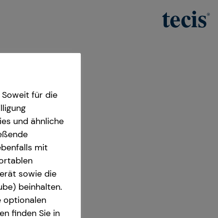
Soweit für die
lligung
ies und ähnliche
ießende
benfalls mit
fortablen
anager
erät sowie die
2083 Hamburg
ube) beinhalten.
e optionalen
n finden Sie in