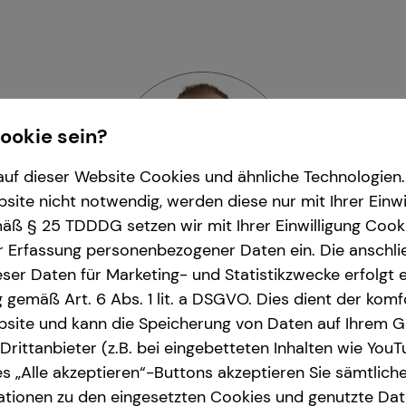
Cookie sein?
uf dieser Website Cookies und ähnliche Technologien. 
ite nicht notwendig, werden diese nur mit Ihrer Einwi
ß § 25 TDDDG setzen wir mit Ihrer Einwilligung Cook
r Erfassung personenbezogener Daten ein. Die anschl
ser Daten für Marketing- und Statistikzwecke erfolgt e
ng gemäß Art. 6 Abs. 1 lit. a DSGVO. Dies dient der kom
n Straten
| Senior Sales M
site und kann die Speicherung von Daten auf Ihrem G
 und Umgebung
| Osterbekstraße 90 b | 2
rittanbieter (z.B. bei eingebetteten Inhalten wie YouT
s „Alle akzeptieren“-Buttons akzeptieren Sie sämtlich
ationen zu den eingesetzten Cookies und genutzte Date