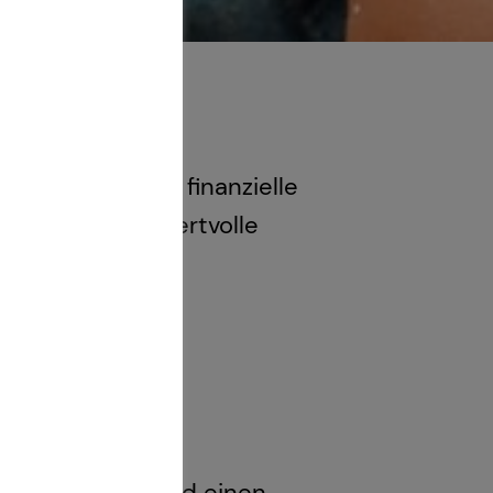
ein Kind
, sondern auch finanzielle
absichern und wertvolle
e private
r, wenn dein Kind einen