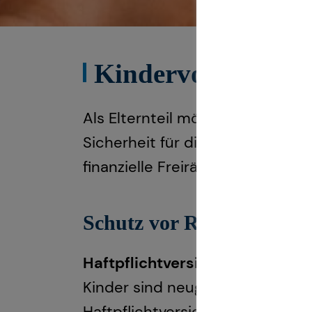
Kindervorsorge: Fi
Als Elternteil möchtest du dein
Sicherheit für die Zukunft biete
finanzielle Freiräume schaffen.
Schutz vor Risiken: Wich
Haftpflichtversicherung – Sch
Kinder sind neugierig und aktiv
Haftpflichtversicherung schütz