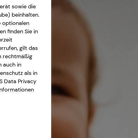
erät sowie die
ube) beinhalten.
e optionalen
n finden Sie in
rzeit
rrufen, gilt das
en rechtmäßig
n auch in
nschutz als in
S Data Privacy
Informationen