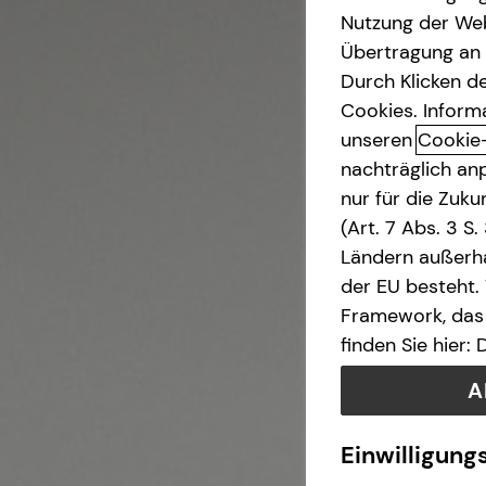
Pflegezusatzversicherung
Nutzung der Web
Über mich
Investment
Übertragung an D
Betriebliche
Durch Klicken de
Krankenversicherung
Cookies. Inform
Kapitalanlage Immobilien
unseren
Cookie
nachträglich anp
Altersvorsorge
nur für die Zuk
(Art. 7 Abs. 3 S
Gewerbliche Versicherungen
Ländern außerha
der EU besteht.
Arbeitskraftabsicherung
Framework, das 
finden Sie hier:
Kindervorsorge
A
Sach- und
Einwilligung
Vermögenssicherung