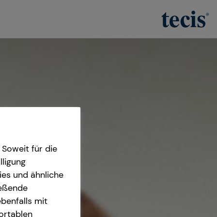
Soweit für die
lligung
ies und ähnliche
ießende
benfalls mit
fortablen